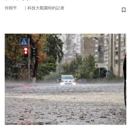
｜
何楷平
科技大觀園特約記者
儲