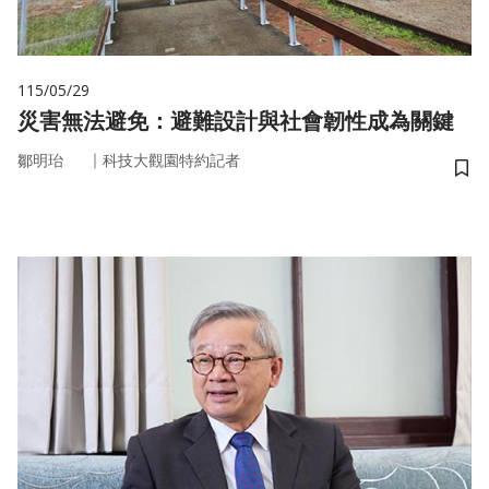
115/05/29
災害無法避免：避難設計與社會韌性成為關鍵
｜
鄒明珆
科技大觀園特約記者
儲