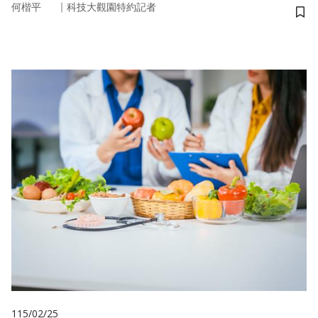
｜
何楷平
科技大觀園特約記者
儲
115/02/25