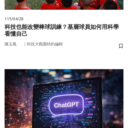
115/04/28
科技也能改變棒球訓練？基層球員如何用科學
看懂自己
｜
陳玉鳳
科技大觀園特約編輯
儲