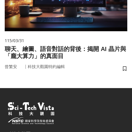
115/03/31
聊天、繪圖、語音對話的背後：揭開 AI 晶片與
「龐大算力」的真面目
｜
曾繁安
科技大觀園特約編輯
儲