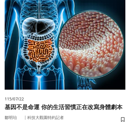
115/07/22
基因不是命運 你的生活習慣正在改寫身體劇本
｜
鄒明珆
科技大觀園特約記者
儲