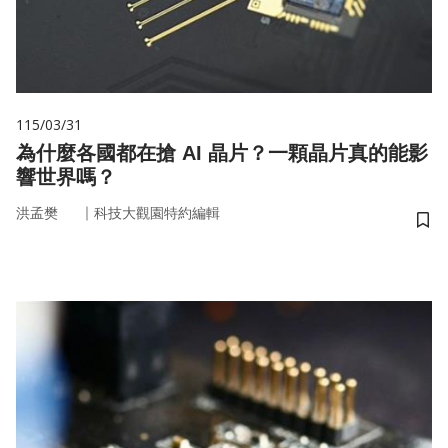
115/03/31
為什麼各國都在搶 AI 晶片？一顆晶片真的能影
響世界嗎？
｜
洪孟樊
科技大觀園特約編輯
儲