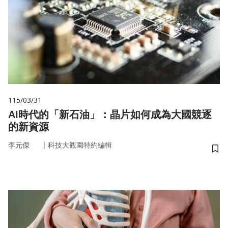
115/03/31
AI時代的「新石油」：晶片如何成為大國競逐
的新資源
｜
李元傑
科技大觀園特約編輯
儲