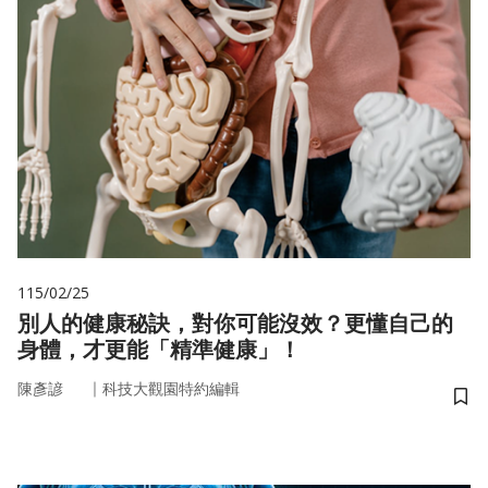
115/02/25
別人的健康秘訣，對你可能沒效？更懂自己的
身體，才更能「精準健康」！
｜
陳彥諺
科技大觀園特約編輯
儲