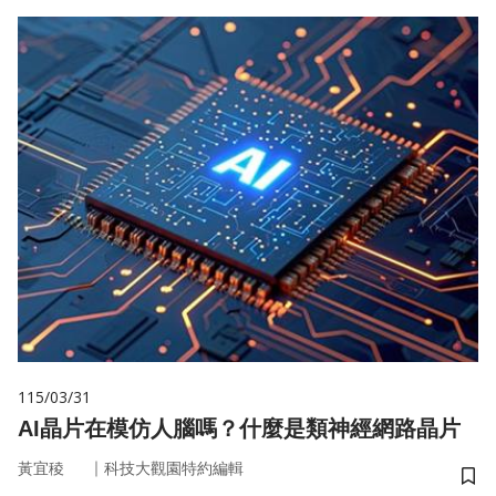
115/03/31
AI晶片在模仿人腦嗎？什麼是類神經網路晶片
｜
黃宜稜
科技大觀園特約編輯
儲