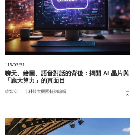
115/03/31
聊天、繪圖、語音對話的背後：揭開 AI 晶片與
「龐大算力」的真面目
｜
曾繁安
科技大觀園特約編輯
儲