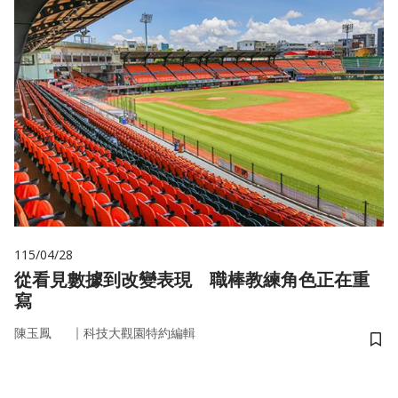
115/04/28
從看見數據到改變表現 職棒教練角色正在重
寫
｜
陳玉鳳
科技大觀園特約編輯
儲