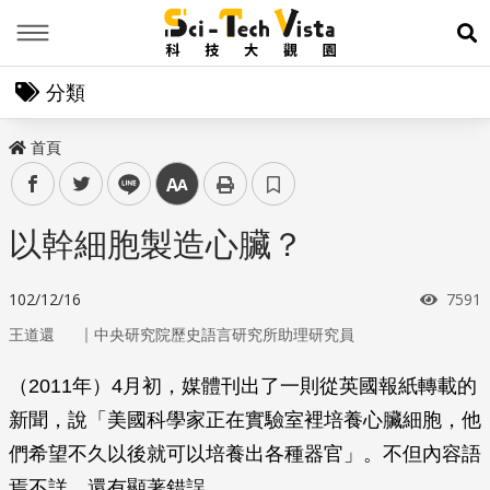
Menu
展
分類
首頁
facebook
twitter
line
中
以幹細胞製造心臟？
瀏覽
102/12/16
7591
｜
王道還
中央研究院歷史語言研究所助理研究員
（2011年）4月初，媒體刊出了一則從英國報紙轉載的
新聞，說「美國科學家正在實驗室裡培養心臟細胞，他
們希望不久以後就可以培養出各種器官」。不但內容語
焉不詳，還有顯著錯誤。