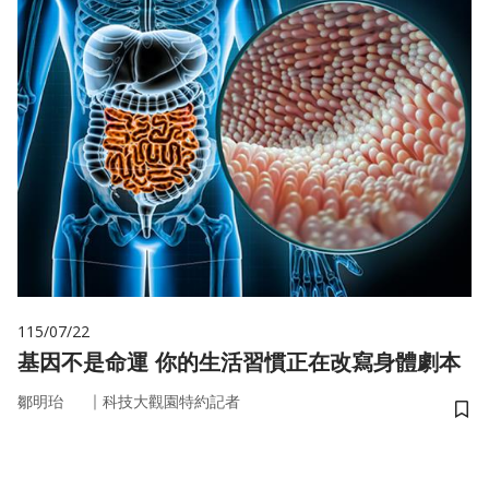
115/07/22
基因不是命運 你的生活習慣正在改寫身體劇本
｜
鄒明珆
科技大觀園特約記者
儲