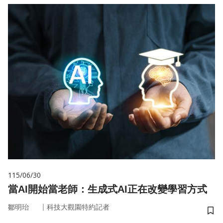
115/06/30
當AI開始當老師：生成式AI正在改變學習方式
｜
鄒明珆
科技大觀園特約記者
儲