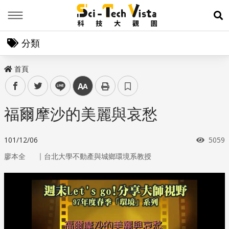
Menu
展
分類
首頁
facebook
twitter
line
中
福爾摩沙的美麗與哀愁
瀏覽
101/12/06
5059
｜
廖本全
台北大學不動產與城鄉環境系教授