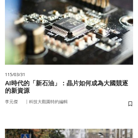
115/03/31
AI時代的「新石油」：晶片如何成為大國競逐
的新資源
｜
李元傑
科技大觀園特約編輯
儲