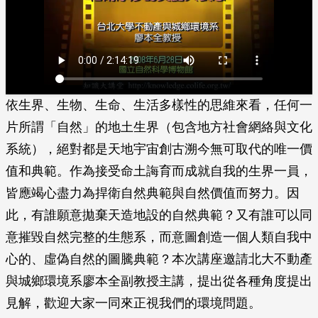
依生界、生物、生命、生活多樣性的思維來看，任何一
片所謂「自然」的地土生界（包含地方社會網絡與文化
系統），絕對都是天地宇宙創古溯今無可取代的唯一價
值和典範。作為接受命土誨育而成就自我的生界一員，
皆應竭心盡力為捍衛自然典範與自然價值而努力。因
此，有誰願意拋棄天造地設的自然典範？又有誰可以同
意摧毀自然完整的生態系，而意圖創造一個人類自我中
心的、虛偽自然的圖騰典範？本次講座邀請北大不動產
與城鄉環境系廖本全副教授主講，提出從各種角度提出
見解，歡迎大家一同來正視我們的環境問題。