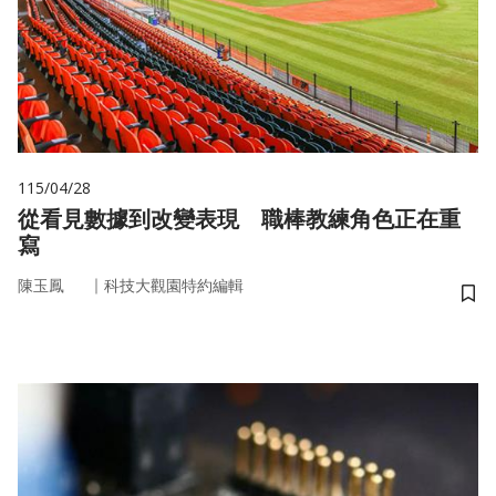
115/04/28
從看見數據到改變表現 職棒教練角色正在重
寫
｜
陳玉鳳
科技大觀園特約編輯
儲