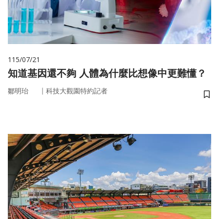
115/07/21
知道基因還不夠 人體為什麼比想像中更難懂？
｜
鄒明珆
科技大觀園特約記者
儲