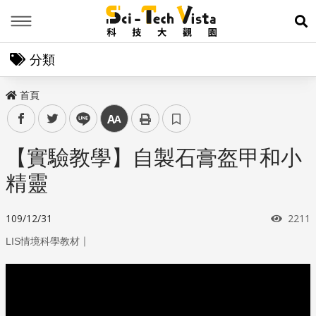
Menu
展
分類
首頁
facebook
twitter
line
中
【實驗教學】自製石膏盔甲和小
精靈
瀏覽
109/12/31
2211
｜
LIS情境科學教材