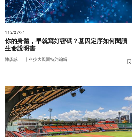
115/07/21
你的身體，早就寫好密碼？基因定序如何閱讀
生命說明書
｜
陳彥諺
科技大觀園特約編輯
儲