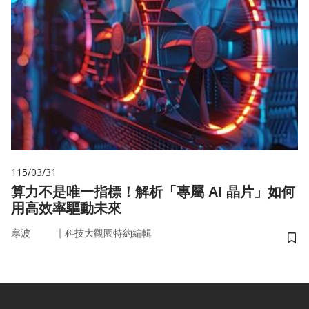
115/03/31
算力不是唯一指標！解析「專屬 AI 晶片」如何
用高效率驅動未來
｜
寒波
科技大觀園特約編輯
儲