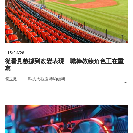
115/04/28
從看見數據到改變表現 職棒教練角色正在重
寫
｜
陳玉鳳
科技大觀園特約編輯
儲