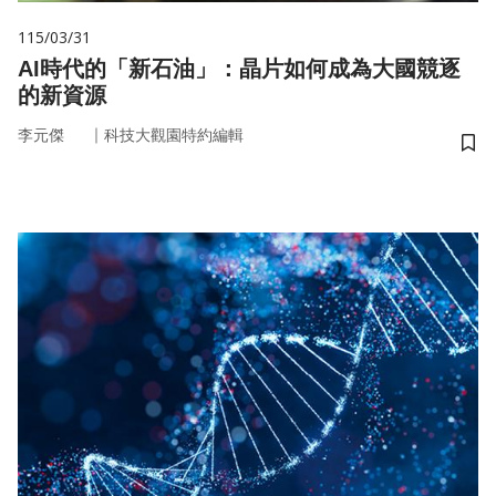
115/03/31
AI時代的「新石油」：晶片如何成為大國競逐
的新資源
｜
李元傑
科技大觀園特約編輯
儲