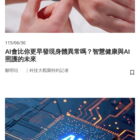
115/06/30
AI會比你更早發現身體異常嗎？智慧健康與AI
照護的未來
｜
鄒明珆
科技大觀園特約記者
儲