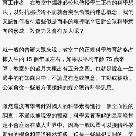
育工作者，在教室中錙銖必較地傳授學生正確的科學想
法，以對抗那些冷不防就會突然偷襲的迷思概念，我們
又該如何看待這些似是而非的報導呢？它對公眾科學意
向的形成，殺傷力又會有多大呢？
就一般的普羅大眾來說，教室中的正規科學教育約略占
據人生的 15 個年頭左右，如果以平均年齡 75 歲來
算，教室外的歲月大概占有五分之四。也就是說在一生
過半的有知歲月中，不論是有意或無意、主動或被動，
公眾會從一些最方便接觸的媒介獲得科學訊息。
雖然還沒有學者針對國人的科學素養進行一個全面性的
調查，不過依據現況的觀察，科學素養理解的最高峰肯
定不會座落在成人世界中。因為一般民眾可以接觸科學
新知的機會和管道雖然繁多，但是一些異想天開的、突