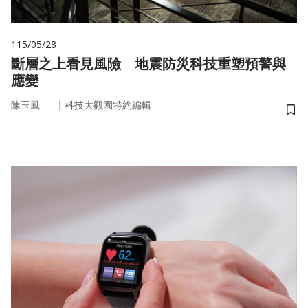
115/05/28
斷層之上看見風險 地震防災科技重塑預警與
應變
｜
陳玉鳳
科技大觀園特約編輯
儲