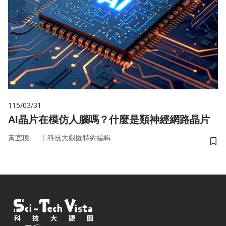
115/03/31
AI晶片在模仿人腦嗎？什麼是類神經網路晶片
｜
黃宜稜
科技大觀園特約編輯
儲