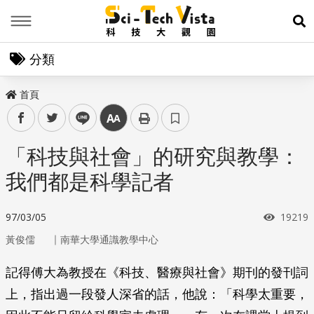
Menu
展
分類
首頁
facebook
twitter
line
中
「科技與社會」的研究與教學：
我們都是科學記者
瀏覽次
97/03/05
19219
｜
黃俊儒
南華大學通識教學中心
記得傅大為教授在《科技、醫療與社會》期刊的發刊詞
上，指出過一段發人深省的話，他說：「科學太重要，