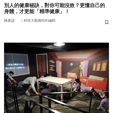
別人的健康秘訣，對你可能沒效？更懂自己的
身體，才更能「精準健康」！
｜
陳彥諺
科技大觀園特約編輯
儲