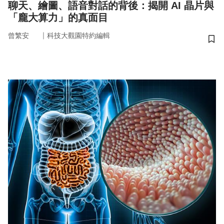
聊天、繪圖、語音對話的背後：揭開 AI 晶片與
「龐大算力」的真面目
｜
曾繁安
科技大觀園特約編輯
儲