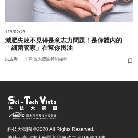
115/02/25
減肥失敗不見得是意志力問題！是你體內的
「細菌管家」在幫你囤油
｜
洪孟樊
科技大觀園特約編輯
儲
科技大觀園 ©2020 All Rights Reserved.
地址：臺北市大安區和平東路二段106號22樓