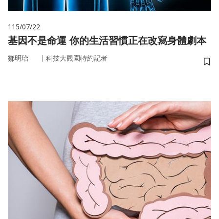
115/07/22
基因不是命運 你的生活習慣正在改寫身體劇本
｜
鄒明珆
科技大觀園特約記者
儲