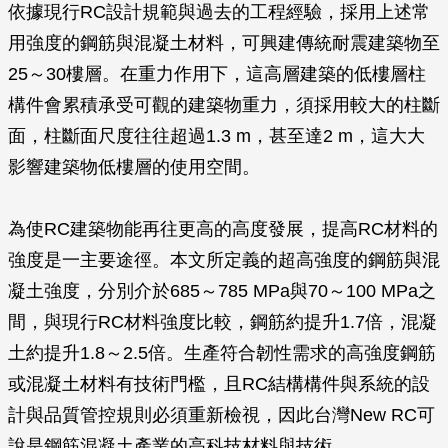
依據現行RC設計規範與過去的工程經驗，採用上述常
用強度的鋼筋與混凝土材料，可興建傳統耐震建築物至
25～30樓層。在重力作用下，這高層建築的低樓層柱
構件會累積承受可觀的建築物重力，須採用較大的柱斷
面，柱斷面尺度往往超過1.3 m，甚至達2 m，這大大
影響建築物低樓層的使用空間。
為使RC建築物能再往更高的高度發展，提高RC材料的
強度是一主要途徑。本文所定義的超高強度的鋼筋與混
凝土強度，分別介於685～785 MPa與70～100 MPa之
間，與現行RC材料強度比較，鋼筋約提升1.7倍，混凝
土約提升1.8～2.5倍。生產符合韌性需求的高強度鋼筋
或混凝土材料有技術門檻，且RC結構構件與系統的設
計與品質管控規則必須重新檢視，因此台灣New RC可
說是鋼筋混凝土產業的高科技材料與技術。