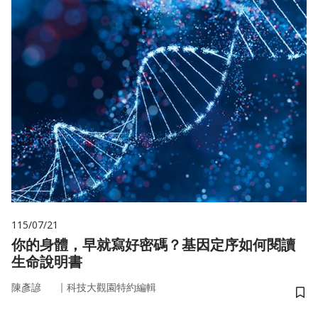
115/07/21
你的身體，早就寫好密碼？基因定序如何閱讀
生命說明書
｜
陳彥諺
科技大觀園特約編輯
儲