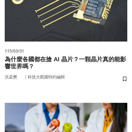
115/03/31
為什麼各國都在搶 AI 晶片？一顆晶片真的能影
響世界嗎？
｜
洪孟樊
科技大觀園特約編輯
儲