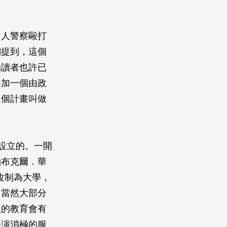
白人警察毆打
們提到，這個
的讀者也許已
參加一個由政
這個計畫叫做
。
設立的。一開
袖布克爾．華
學校已改制為大學，
，當然大部分
員的教育會有
扮演消極的服