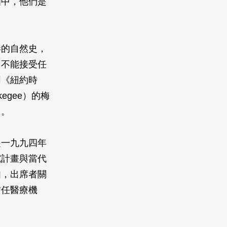
知中，他們是
毒的自然史，
「不能接受任
同《紐約時
gee）的梅
」。
是一九九四年
究計畫與當代
如，出席者關
信任醫療機