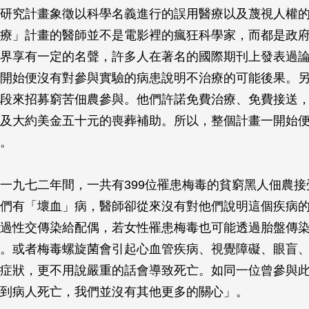
研究計畫象徵以科學名義進行的誤用醫療以及蔑視人權
療」計畫的醫師並不是電影裡的瘋狂科學家，而都是政
界享有一定的名聲，許多人在著名的國際期刊上發表過
開始便沒有對參與實驗的病患說明不治療的可能後果。
段來招募窮苦佃農參與。他們許諾免費治療、免費接送
及大約美金五十元的喪葬補助。所以，整個計畫一開始
。
一九七二年間，一共有399位罹患梅毒的貧窮黑人佃農接
們有「壞血」病，醫師卻從來沒有對他們說明這個疾病
過性交傳染給配偶，若女性罹患梅毒也可能透過胎盤傳
。或者梅毒螺旋菌會引起心血管疾病、視覺障礙、眼盲
症狀，更不用說嚴重的話會導致死亡。如同一位曾參與
到病人死亡，我們並沒有其他更多的關心」。