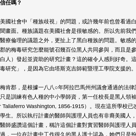
信任嗎？
美國社會中「種族歧視」的問題，或許幾年前也曾看過
聞畫面。種族議題在美國社會是很敏感的。所以先前我
醫療倫理的議題之外，更扯上了黑白種族的問題。敏感
郡的梅毒研究怎麼能號召幾百位黑人共同參與，而且是
白人）發起並資助的研究計畫？這的確令人感到好奇。
毒研究」，是因為它由塔斯克吉師範暨理工學院支援的
梅肯郡，是根據一八八○年阿拉巴馬州州議會通過的法律
只是訓練有色人種的中小學師資，第一任校長是黑人領
 Taliaferro Washington, 1856-1915）。現在這所
學生。所以執行計畫的醫師與護理人員也有非裔美國人
醫師盛讚這個計畫，稱許這個計畫對實習醫師與護理人
過，一位在計畫中工作很久的黑人護士認為，她們只是