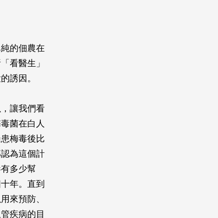
單純的佃農在
所「看醫生」
大的誘因。
以，讓我們看
梅毒菌在白人
罹患梅毒後比
部認為這個計
毒有多少幫
四十年。直到
以用來預防、
血管疾病的目