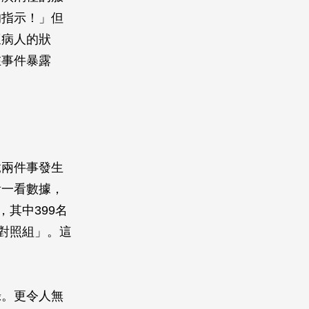
的指示！」但
懷病人的狀
在事件暴露
竟兩件事發生
看一看數據，
其中399名
對照組」。這
錄。更令人無