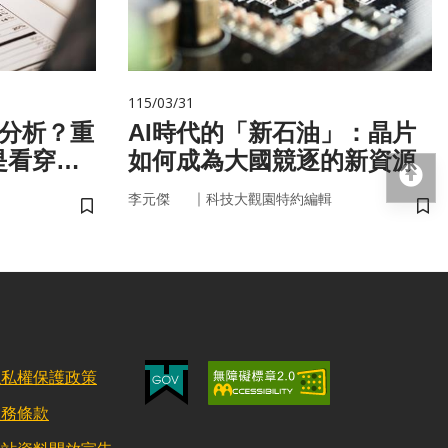
115/03/31
 分析？重
AI時代的「新石油」：晶片
是看穿你
如何成為大國競逐的新資源
回
｜
李元傑
科技大觀園特約編輯
儲存書籤
儲
隱私權保護政策
服務條款