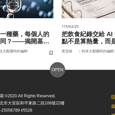
115/02/25
一種藥，每個人的
把飲食紀錄交給 AI
同？——揭開基因
點不是算熱量，而
碼
的「飲食習慣」
｜
技大觀園特約編輯
黃宜稜
科技大觀園特約編輯
儲存書籤
OPEN
2020 All Rights Reserved.
北市大安區和平東路二段106號22樓
25056789 #5526