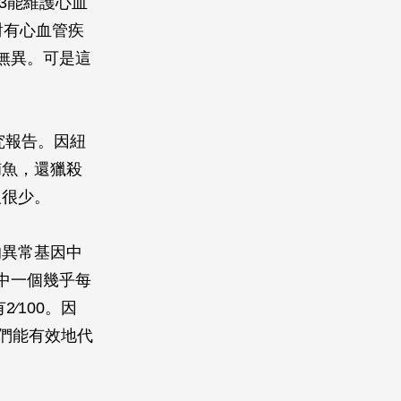
3能維護心血
對有心血管疾
無異。可是這
究報告。因紐
捕魚，還獵殺
人很少。
的異常基因中
中一個幾乎每
∕100。因
們能有效地代