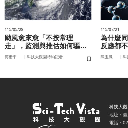
115/05/28
115/07/21
颱風愈來愈「不按常理
為什麼同
走」，監測與推估如何驅動
反應都不
防災決策？
的用藥密
｜
｜
何楷平
科技大觀園特約記者
陳玉鳳
科
儲存書籤
科技大觀園 ©
地址：臺
電話：02-