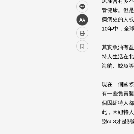
魚油含有多不
line
管健康。但是
病病史的人或
中
10年中，全
其實魚油有益
特人生活在北
海豹、鯨魚等
現在一個國際
有一些負責製
個因紐特人都
此，因紐特人
謝ω-3才是關