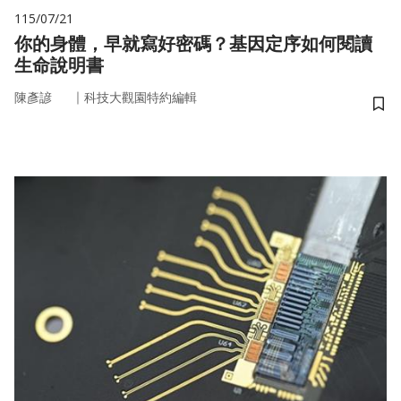
115/07/21
你的身體，早就寫好密碼？基因定序如何閱讀
生命說明書
｜
陳彥諺
科技大觀園特約編輯
儲