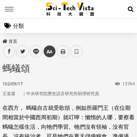
Menu
展
分類
首頁
facebook
twitter
line
中
螞蟻頌
瀏覽次
102/09/17
13764
｜
王道還
中央研究院歷史語言研究所助理研究員
在西方， 螞蟻自古就受歌頌，例如所羅門王（在位期
間相當於中國西周初期）就叮嚀：懶惰的人哪，要察看
螞蟻怎樣生活，向牠們學習。牠們沒有領袖，沒有官
長，沒有統治者，可是牠們在夏天儲備糧食，準備過