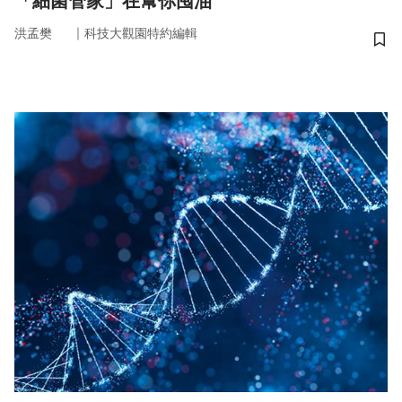
「細菌管家」在幫你囤油
｜
洪孟樊
科技大觀園特約編輯
儲