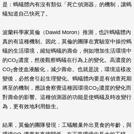
是：螞蟻體內有沒有類似「死亡偵測器」的機制，讓螞
蟻知道自己快死了。
波蘭科學家莫倫（Dawid Moron）推測，也許螞蟻體內
真的有這種機制。因此，莫倫的團隊在實驗室中操控螞
蟻的生活環境，縮短螞蟻的壽命，例如增加生活環境中
的CO
濃度，然後觀察螞蟻在行為上的變化。高濃度的
2
CO
會使血液酸化，減少壽命。也就是說，環境這樣改
2
變後，必然會引起生理變化。螞蟻體內要是有偵查死期
將至的機制，應該會察覺這種因環境CO
濃度的變化而
2
對壽命的影響。這種偵測器的功能是使螞蟻及時改變行
為，更有效地利用餘生。
結果，莫倫的團隊發現：工蟻離巢外出覓食的年齡，與