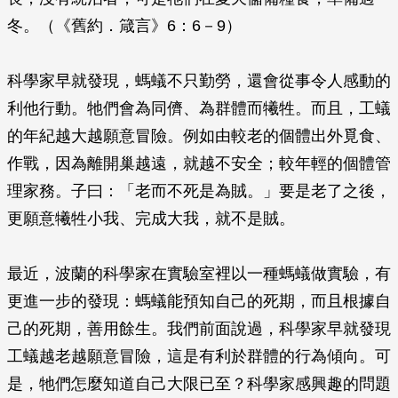
冬。（《舊約．箴言》6：6－9）
科學家早就發現，螞蟻不只勤勞，還會從事令人感動的
利他行動。牠們會為同儕、為群體而犧牲。而且，工蟻
的年紀越大越願意冒險。例如由較老的個體出外覓食、
作戰，因為離開巢越遠，就越不安全；較年輕的個體管
理家務。子曰：「老而不死是為賊。」要是老了之後，
更願意犧牲小我、完成大我，就不是賊。
最近，波蘭的科學家在實驗室裡以一種螞蟻做實驗，有
更進一步的發現：螞蟻能預知自己的死期，而且根據自
己的死期，善用餘生。我們前面說過，科學家早就發現
工蟻越老越願意冒險，這是有利於群體的行為傾向。可
是，牠們怎麼知道自己大限已至？科學家感興趣的問題