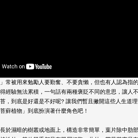
」常被用來勉勵人要勤奮、不要貪懶，但也有人認為指
得經驗無法累積，一句話有兩種褒貶不同的意思，讓人
苔，到底是好還是不好呢? 讓我們暫且撇開這些人生道
苔蘚植物」到底扮演著什麼角色吧！
長於濕暗的樹叢或地面上，構造非常簡單，葉片除中肋