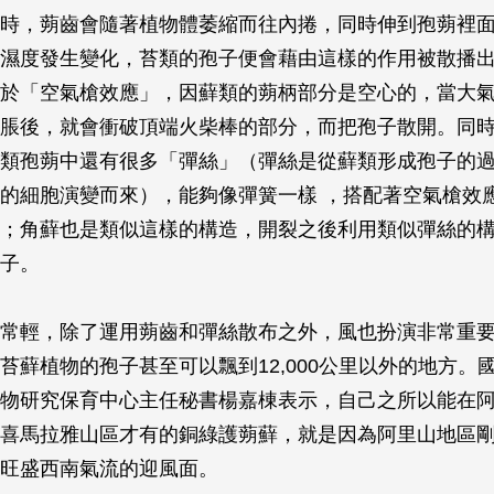
時，蒴齒會隨著植物體萎縮而往內捲，同時伸到孢蒴裡
濕度發生變化，苔類的孢子便會藉由這樣的作用被散播
於「空氣槍效應」，因蘚類的蒴柄部分是空心的，當大
脹後，就會衝破頂端火柴棒的部分，而把孢子散開。同
類孢蒴中還有很多「彈絲」（彈絲是從蘚類形成孢子的
的細胞演變而來），能夠像彈簧一樣 ，搭配著空氣槍效
；角蘚也是類似這樣的構造，開裂之後利用類似彈絲的
子。
常輕，除了運用蒴齒和彈絲散布之外，風也扮演非常重
苔蘚植物的孢子甚至可以飄到12,000公里以外的地方。
物研究保育中心主任秘書楊嘉棟表示，自己之所以能在
喜馬拉雅山區才有的銅綠護蒴蘚，就是因為阿里山地區
旺盛西南氣流的迎風面。