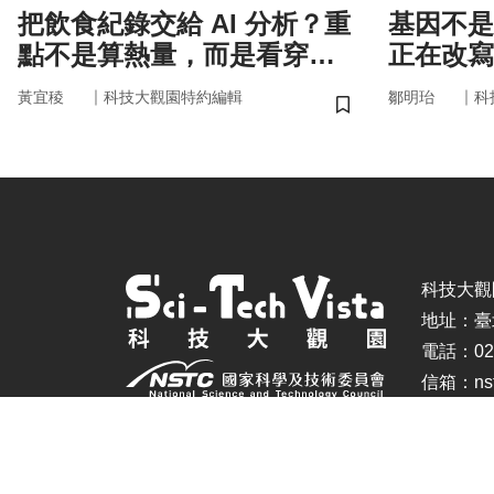
把飲食紀錄交給 AI 分析？重
基因不是命運 你
點不是算熱量，而是看穿你
正在改寫
的「飲食習慣」
｜
｜
黃宜稜
科技大觀園特約編輯
鄒明珆
科
儲存書籤
科技大觀園 ©
地址：臺
電話：02-
信箱：nstc
建議瀏覽器：IE11.0以上、Firefox、Chrome(螢幕設