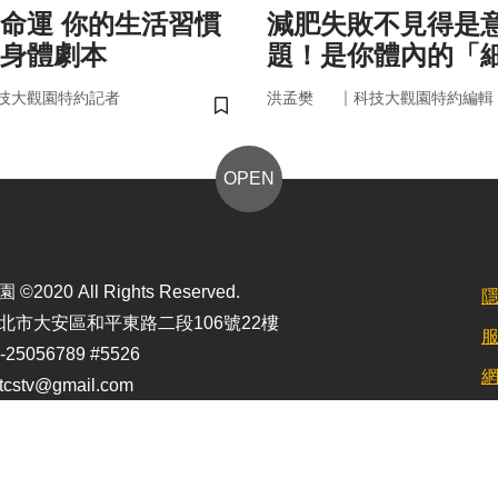
的生活習慣
減肥失敗不見得是
身體劇本
題！是你體內的「
家」在幫你囤油
｜
技大觀園特約記者
洪孟樊
科技大觀園特約編輯
儲存書籤
OPEN
2020 All Rights Reserved.
北市大安區和平東路二段106號22樓
25056789 #5526
stv@gmail.com
定最佳顯示效果為1920*1080)