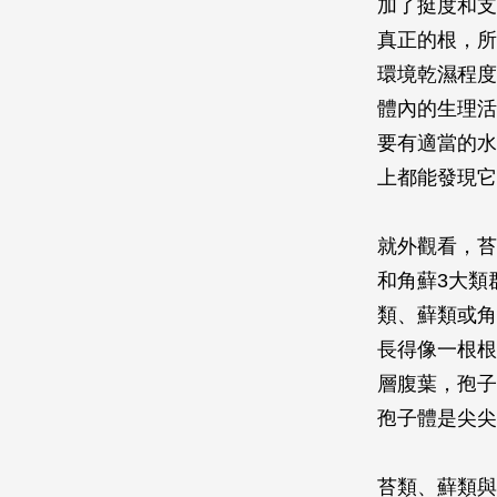
加了挺度和支
真正的根，所
環境乾濕程度
體內的生理活
要有適當的水
上都能發現它
就外觀看，苔
和角蘚3大類
類、蘚類或角
長得像一根根
層腹葉，孢子
孢子體是尖尖
苔類、蘚類與