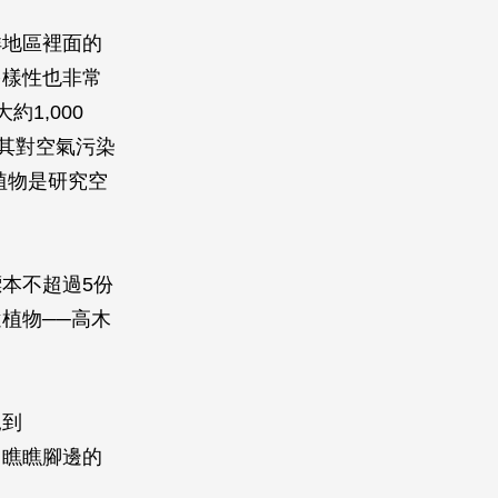
洋地區裡面的
多樣性也非常
約1,000
其對空氣污染
植物是研究空
本不超過5份
植物──高木
見到
了瞧瞧腳邊的