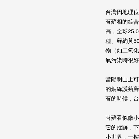
台灣因地理位
苔蘚相的綜合
高，全球25,
種、蘚約莫5
物（如二氧化
氣污染時很好
當陽明山上可
的銅綠護蒴蘚
苔的時候，台
苔蘚看似微小
它的蹤跡，下
小世界，一探