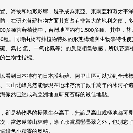
置、海拔和地形影響，幾乎成為東亞、東南亞和環太平
體，在研究苔蘚植物方面其實占有非常大的地利之便，
000多種苔蘚植物中，台灣地區約有1,500多種。其中，苔大
00種。同時由於苔蘚植物特殊的形態構造與生物學特性使
硫、氟化 氫、一氧化氮等）的反應相當敏感，所以苔蘚
的生物性指標。
以看到日本特有的日本護蒴蘚、阿里山區可以找到全球標
、玉山北峰竟然能發現在地球存活了數千萬年的冰河孑遺
灣儼然已經成為亞洲地區研究苔蘚的最佳地點。
，卻是植物界的極限生存高手，無論是高山或極地都可
次，當您遨遊山林時，除了欣賞層巒疊翠之外，也別忘
這綠色小精靈的奧秘。