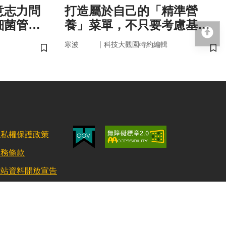
意志力問
打造屬於自己的「精準營
細菌管
養」菜單，不只要考慮基
回
因，關鍵更在腸道微生物
｜
寒波
科技大觀園特約編輯
儲存書籤
儲
隱私權保護政策
服務條款
網站資料開放宣告
更新日期：115/08/03 訪客人數：152949756