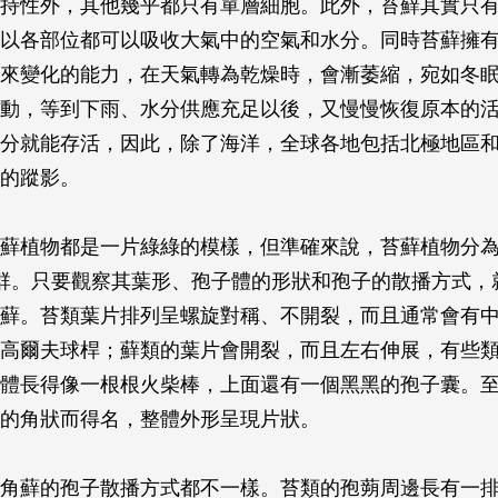
持性外，其他幾乎都只有單層細胞。此外，苔蘚其實只
以各部位都可以吸收大氣中的空氣和水分。同時苔蘚擁
來變化的能力，在天氣轉為乾燥時，會漸萎縮，宛如冬
動，等到下雨、水分供應充足以後，又慢慢恢復原本的
分就能存活，因此，除了海洋，全球各地包括北極地區
的蹤影。
蘚植物都是一片綠綠的模樣，但準確來說，苔蘚植物分
群。只要觀察其葉形、孢子體的形狀和孢子的散播方式，
蘚。苔類葉片排列呈螺旋對稱、不開裂，而且通常會有
高爾夫球桿；蘚類的葉片會開裂，而且左右伸展，有些
體長得像一根根火柴棒，上面還有一個黑黑的孢子囊。
的角狀而得名，整體外形呈現片狀。
角蘚的孢子散播方式都不一樣。苔類的孢蒴周邊長有一