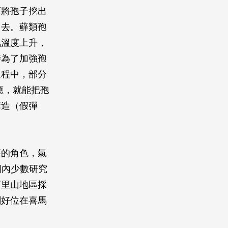
面將孢子挖出
出去。蘚類孢
氣溫度上升，
時為了加強孢
過程中，部分
應，就能把孢
構造（假彈
要的角色，氣
國內少數研究
阿里山地區採
剛好位在喜馬