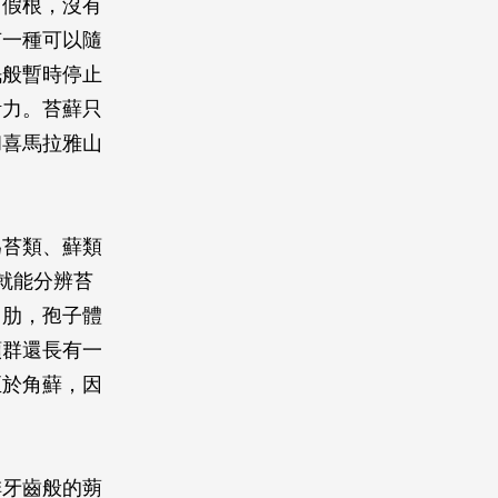
有假根，沒有
有一種可以隨
眠般暫時停止
活力。苔蘚只
和喜馬拉雅山
為苔類、蘚類
就能分辨苔
中肋，孢子體
類群還長有一
至於角蘚，因
排牙齒般的蒴