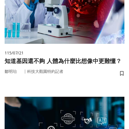
115/07/21
知道基因還不夠 人體為什麼比想像中更難懂？
｜
鄒明珆
科技大觀園特約記者
儲