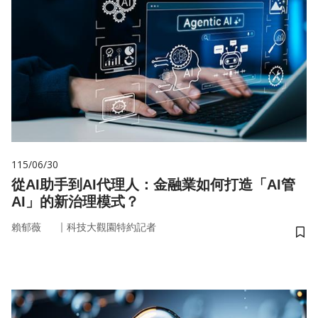
115/06/30
從AI助手到AI代理人：金融業如何打造「AI管
AI」的新治理模式？
｜
賴郁薇
科技大觀園特約記者
儲