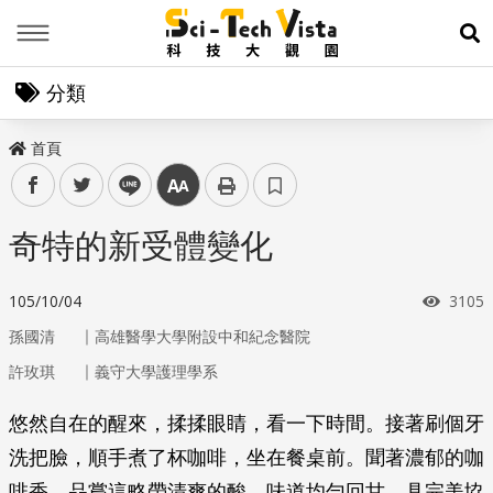
Menu
展
分類
首頁
facebook
twitter
line
中
奇特的新受體變化
瀏覽
105/10/04
3105
｜
孫國清
高雄醫學大學附設中和紀念醫院
｜
許玫琪
義守大學護理學系
悠然自在的醒來，揉揉眼睛，看一下時間。接著刷個牙
洗把臉，順手煮了杯咖啡，坐在餐桌前。聞著濃郁的咖
啡香，品嘗這略帶清爽的酸、味道均勻回甘、具完美協