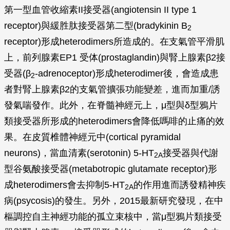
第一型血管收縮素II接受器(angiotensin II type 1
receptor)與緩胜肽接受器第二型(bradykinin B
2
receptor)形成heterodimers所造成的。在支氣管平滑肌
上，前列腺素EP1 受体(prostaglandin)與腎上腺素β2接
受器(β
-adrenoceptor)形成heterodimer後，會造成患
2
者對腎上腺素β2的支氣管擴張功能變差，進而加重/誘
發氣喘發作。此外，在脊髓神經元上，μ型與δ型鴉片
類接受器所形成的heterodimers會降低嗎啡的止痛的效
果。在皮質椎體神經元中(cortical pyramidal
neurons)，當血清素(serotonin) 5-HT
接受器與代謝
2A
型谷氨酸接受器(metabotropic glutamate receptor)形
成heterodimers會去抑制5-HT
的作用進而誘發精神疾
2A
病(psycosis)的發生。另外，2015最新研究發現，在中
樞調控自主神經功能的孤立束核中，當μ型鴉片類接受