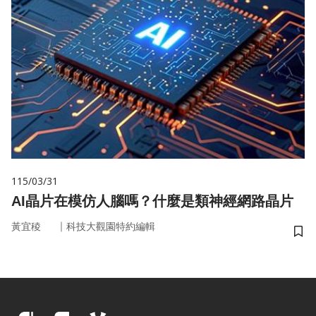
115/03/31
AI晶片在模仿人腦嗎？什麼是類神經網路晶片
｜
黃宜稜
科技大觀園特約編輯
儲