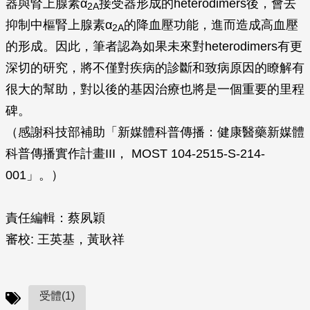
器與腎上腺素α
接受器形成的heterodimers後，會去
2A
抑制中樞腎上腺素α
的降血壓功能，進而造成高血壓
2A
的形成。因此，筆者認為如果未來對heterodimers有更
深切的研究，將不僅對疾病的診斷和致病原因的瞭解有
很大的幫助，對以後的基因治療也將是一個重要的里程
碑。
（感謝科技部補助「新媒體科普傳播：健康醫藥新媒體
科普傳播實作計畫III， MOST 104-2515-S-214-
001」。）
責任編輯：蔡夙穎
審校: 王英基，黃耿祥
受體(1)