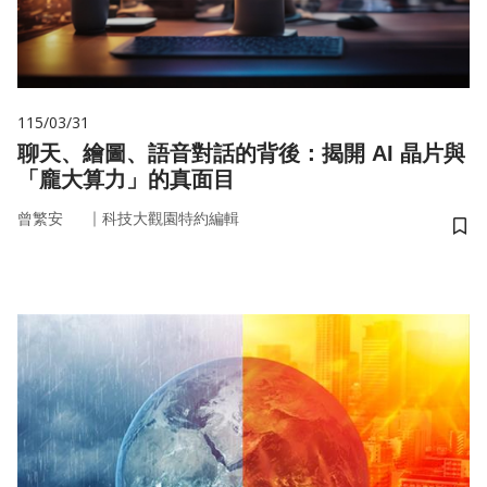
115/03/31
聊天、繪圖、語音對話的背後：揭開 AI 晶片與
「龐大算力」的真面目
｜
曾繁安
科技大觀園特約編輯
儲