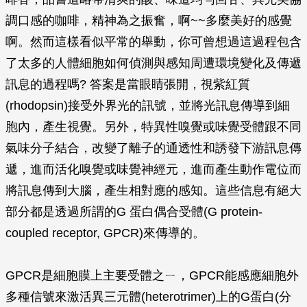
調口感的咖啡，精神為之振奮，啊~~多麼美好的感覺
啊。然而這樣看似平常的舉動，你可曾想過這過程包含
了太多的人體細胞如何偵測與感知周遭環境變化及傳遞
訊息的過程嗎? 答案是當眼睛張開，視紫紅質
(rhodopsin)接受外界光的訊號，並將光訊息傳導到細
胞內，產生視覺。另外，特異性嗅覺或味覺受體跟不同
氣味分子結合，改變了離子的通透性和誘發下游訊息傳
遞，進而活化嗅覺或味覺神經元，進而產生動作電位而
將訊息傳到大腦，產生相對應的感知。這些信息有絕大
部分都是透過所謂的G 蛋白偶合受體(G protein-
coupled receptor, GPCR)來傳導的。
GPCR是細胞膜上主要受體之ㄧ，GPCR能感應細胞外
多種信號來激活異三元體(heterotrimer)上的G蛋白(分