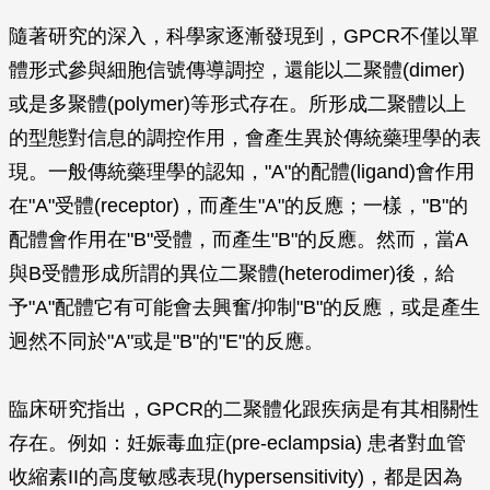
隨著研究的深入，科學家逐漸發現到，GPCR不僅以單
體形式參與細胞信號傳導調控，還能以二聚體(dimer)
或是多聚體(polymer)等形式存在。所形成二聚體以上
的型態對信息的調控作用，會產生異於傳統藥理學的表
現。一般傳統藥理學的認知，"A"的配體(ligand)會作用
在"A"受體(receptor)，而產生"A"的反應；一樣，"B"的
配體會作用在"B"受體，而產生"B"的反應。然而，當A
與B受體形成所謂的異位二聚體(heterodimer)後，給
予"A"配體它有可能會去興奮/抑制"B"的反應，或是產生
迥然不同於"A"或是"B"的"E"的反應。
臨床研究指出，GPCR的二聚體化跟疾病是有其相關性
存在。例如：妊娠毒血症(pre-eclampsia) 患者對血管
收縮素II的高度敏感表現(hypersensitivity)，都是因為