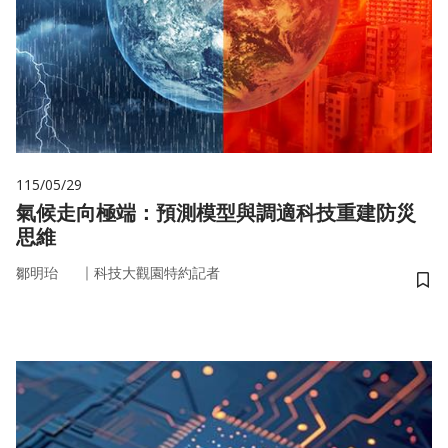
115/05/29
氣候走向極端：預測模型與調適科技重建防災
思維
｜
鄒明珆
科技大觀園特約記者
儲