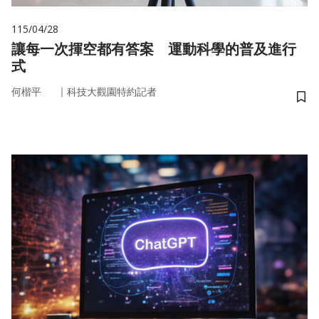
115/04/28
讓每一次揮空都有答案 運動科學的普及進行
式
｜
何楷平
科技大觀園特約記者
儲