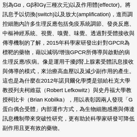
別為Gα，Gβ和Gγ三種次元)以及作用體(effector)。將
訊息予以切換(switch)以及放大(amplification)，進而調
控細胞內許多生理反應包括免疫系統調節、發炎反應、
中樞神經系統、視覺、嗅覺、味覺。透過對受體接收與
傳導機制的了解，2015年科學家研發出針對GPCR為
標靶的藥物，藉以減弱/增強GPCR所傳導與啟動的病
生理反應/疾病。像是運用干擾β腎上腺素受體訊息接收
與傳導的模式，來治療高血壓以及減少副作用的產生。
這也是為什麼在2012年諾貝爾化學獎是頒給杜克大學
教授列夫柯維茲（Robert Lefkowitz）與史丹福大學教
授柯比卡（Brian Kobilka），用以表彰因兩人發現「G
蛋白偶合受體」內部運作方式，為生物細胞感應與傳達
訊息機制帶來突破性研究，更有助於科學家研發可降低
副作用且更有效的藥物。