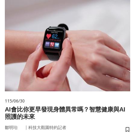
115/06/30
AI會比你更早發現身體異常嗎？智慧健康與AI
照護的未來
｜
鄒明珆
科技大觀園特約記者
儲