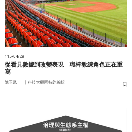
115/04/28
從看見數據到改變表現 職棒教練角色正在重
寫
｜
陳玉鳳
科技大觀園特約編輯
儲