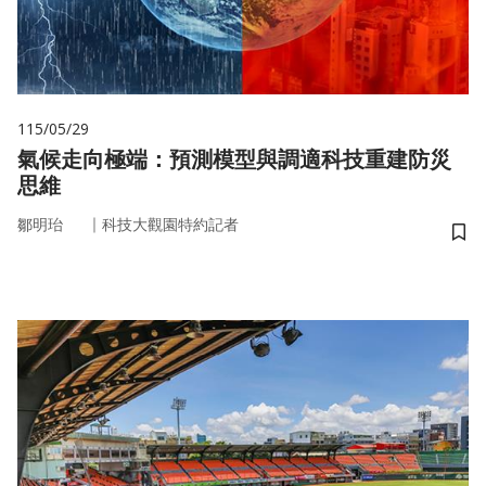
115/05/29
氣候走向極端：預測模型與調適科技重建防災
思維
｜
鄒明珆
科技大觀園特約記者
儲