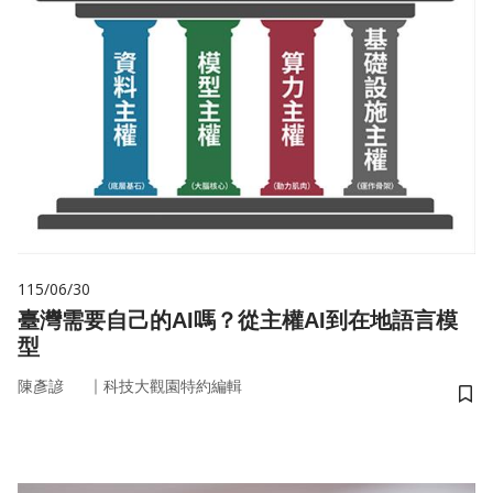
115/06/30
臺灣需要自己的AI嗎？從主權AI到在地語言模
型
｜
陳彥諺
科技大觀園特約編輯
儲