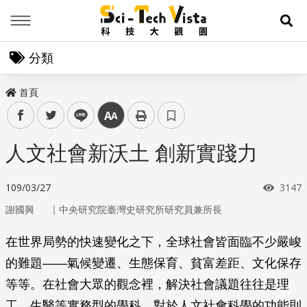
Menu
展
分類
首頁
facebook
twitter
line
中
人文社會新沃土 創新實踐力
瀏覽
109/03/27
3147
｜
謝國興
中央研究院臺灣史研究所研究員兼所長
在世界局勢的快速變化之下，全球社會皆面臨不少嚴峻
的難題——氣候變遷、生態保育、貧富差距、文化保存
等等。在社會大眾的觀念裡，解決社會議題往往是理
工、生醫等實務型的學科，對於人文社會科學的功能則