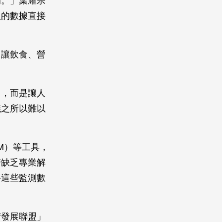
的。」葉耀宗
人的數據直接
，讓飲食、營
」，而是讓人
議之所以難以
M）等工具，
若缺乏專業解
將這些監測數
術發展聯盟」