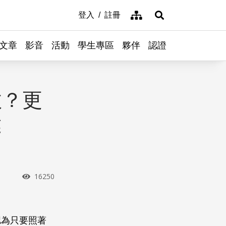
網站導覽
登入
註冊
展開搜尋
文章
影音
活動
學生專區
夥伴
認證
效？更
健
瀏覽次數
16250
認為只要照著