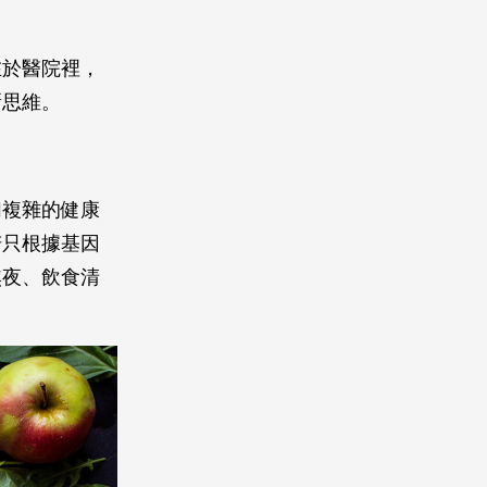
在於醫院裡，
新思維。
加複雜的健康
若只根據基因
熬夜、飲食清