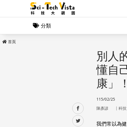
分類
首頁
別人
懂自
康」
115/02/25
｜
facebook
陳彥諺
科技
twitter
我們常以為健