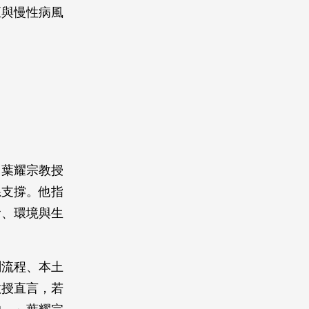
至與慢性病風
。葉耀宗教授
系支撐。他指
食、環境與生
測流程、本土
教授直言，若