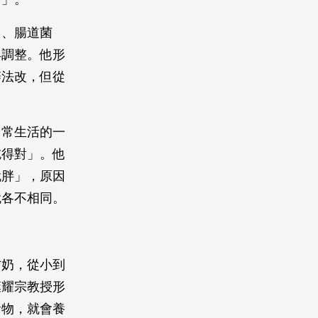
因、腸道菌
早調整。他形
辦法改，但從
日常生活的一
吃得對」。他
就胖」，原因
就各不相同。
方奶，從小到
葉耀宗教授形
食物，就會養