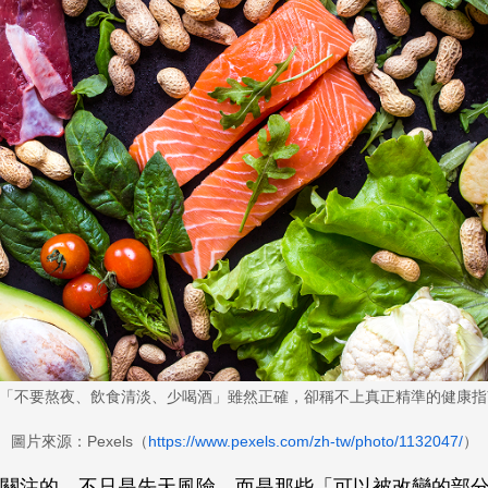
1 「不要熬夜、飲食清淡、少喝酒」雖然正確，卻稱不上真正精準的健康
圖片來源：Pexels（
https://www.pexels.com/zh-tw/photo/1132047/
）
康關注的，不只是先天風險，而是那些「可以被改變的部