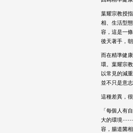
葉耀宗教授指
相、生活型態
容，這是一條
後天著手，
而在精準健康
環。葉耀宗教
以常見的減重
並不只是意
這種差異，
「每個人有自
大的環境⋯⋯
容，腸道菌相