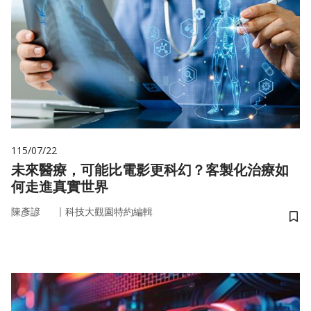
115/07/22
未來醫療，可能比電影更科幻？客製化治療如
何走進真實世界
｜
陳彥諺
科技大觀園特約編輯
儲