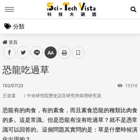
Menu
展
分類
首頁
facebook
twitter
line
中
恐龍吃過草
瀏覽次
102/07/23
15316
｜
王道還
中央研究院歷史語言研究所助理研究員
恐龍有的肉食，有的素食，而且素食恐龍的種類比肉食
的多。這是常識。但是恐龍有沒有吃過草？就不是憑常
識可以回答的。這個問題其實問的是：草是什麼時候演
化出現的？