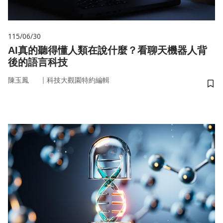
115/06/30
AI真的聽得懂人類在說什麼？看聊天機器人背
後的語言科技
｜
陳玉鳳
科技大觀園特約編輯
儲