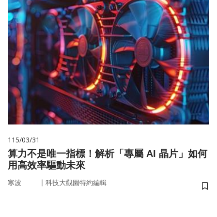
115/03/31
算力不是唯一指標！解析「專屬 AI 晶片」如何
用高效率驅動未來
｜
寒波
科技大觀園特約編輯
儲