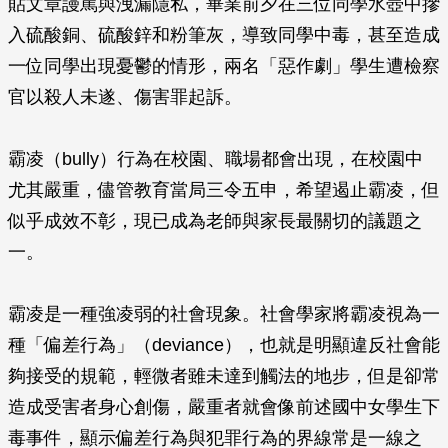
貼文章謾罵與洩漏隱私，畢業前夕在三位同學水壺中摻
入硫酸銅、硫酸鋅和粉筆灰，導致同學中毒，甚至造成
一位同學出現憂鬱的情形，兩名「惡作劇」學生遭檢察
官以殺人未遂、傷害罪起訴。
霸凌（bully）行為在校園、職場都會出現，在校園中
尤其嚴重，儘管教育當局三令五申，希望遏止霸凌，但
似乎成效不彰，現已成為老師與家長最關切的議題之
一。
霸凌是一種強凌弱的社會現象。社會學家將霸凌視為一
種「偏差行為」（deviance），也就是明顯違反社會能
夠接受的規範，輕微者雖未達到觸法的地步，但是卻常
造成受害者身心創傷，嚴重者就會像前述國中女學生下
毒事件，顯示偏差行為與犯罪行為的界線常是一線之