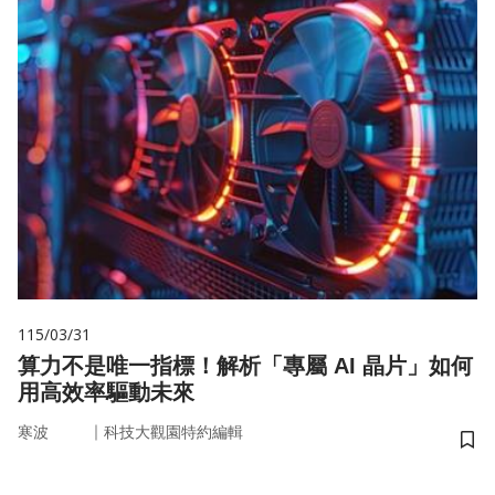
115/03/31
算力不是唯一指標！解析「專屬 AI 晶片」如何
用高效率驅動未來
｜
寒波
科技大觀園特約編輯
儲