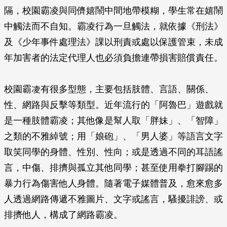
隔，校園霸凌與同儕嬉鬧中間地帶模糊，學生常在嬉鬧
中觸法而不自知。霸凌行為一旦觸法，就依據《刑法》
及《少年事件處理法》課以刑責或處以保護管束，未成
年加害者的法定代理人也必須負擔連帶損害賠償責任。
校園霸凌有很多型態，主要包括肢體、言語、關係、
性、網路與反擊等類型。近年流行的「阿魯巴」遊戲就
是一種肢體霸凌；其他像是幫人取「胖妹」、「智障」
之類的不雅綽號；用「娘砲」、「男人婆」等語言文字
取笑同學的身體、性別、性向；或是透過不同的耳語謠
言，中傷、排擠與孤立其他同學；甚至使用拳打腳踢的
暴力行為傷害他人身體。隨著電子媒體普及，愈來愈多
人透過網路傳遞不雅圖片、文字或謠言，騷擾誹謗、或
排擠他人，構成了網路霸凌。