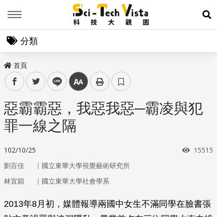
Menu
展
分類
首頁
facebook
twitter
line
中
惡霸霸惡，我惡我惡─霸凌與犯
罪一線之隔
瀏覽次
102/10/25
15515
｜
劉百佳
國立東華大學視覺藝術研究所
｜
林宜穎
國立東華大學社會學系
2013年8月初，媒體報導兩國中女生不滿同學在臉書張