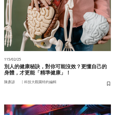
115/02/25
別人的健康秘訣，對你可能沒效？更懂自己的
身體，才更能「精準健康」！
｜
陳彥諺
科技大觀園特約編輯
儲