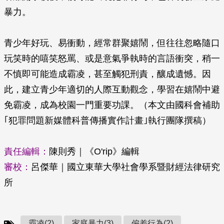
暴力。
青少年好玩、易衝動，經常群聚嬉鬧，但往往忽略隨口
玩笑時的嘻笑怒罵、或是意氣爭執時的言語衝突，稍一
不慎即可能造成霸凌，甚至觸犯刑責，釀成遺憾。因
此，建立青少年適切的人際互動觀念，學習在嬉鬧中避
免霸凌，成為校園一門重要功課。（本文由國科會補助
｢犯罪問題新媒體科普傳播實作計畫｣執行團隊撰稿）
責任編輯：
陳則秀｜《O'rip》編輯
審校：
呂傑華｜國立東華大學社會學系暨財經法律研究
所
霸凌(2)
家庭暴力(3)
偏差行為(2)