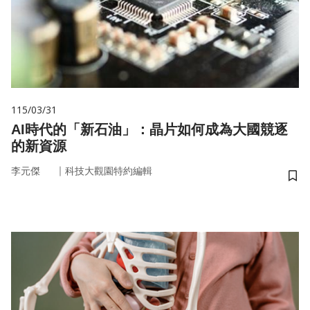
115/03/31
AI時代的「新石油」：晶片如何成為大國競逐
的新資源
｜
李元傑
科技大觀園特約編輯
儲