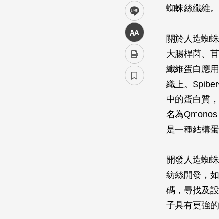
蜘蛛絲纖維。
line
中
關於人造蜘蛛絲
大腸桿菌、苜
纖維蛋白應用
織上。Spi
中的蛋白質，
名為Qmon
是一種結構蛋
開發人造蜘蛛
紡絲開發，如
碼，尋找及設
子具有更強的