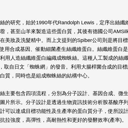
的研究，始於1990年代Randolph Lewis，定序出絲
蓿，甚至山羊來製造這些蛋白質，其後有德國公司AMSil
在美妝及洗髮精中。而上文提到的Spiber公司則是將目
ber使用合成基因、催動細菌產生絲纖維蛋白。絲纖維蛋白
利用人造絲纖維蛋白編織成蜘蛛絲。這種人工製成的絲
os，取自日文「蜘蛛網」的發音。利用大腸桿菌合成的目
白質，同時也是組成蜘蛛絲的結構中心。
絲主要包含四項流程，分別為分子設計、基因合成、微
圖片所示。分子設計是透過生物資訊技術分析胺基酸序
計可以達成目標功能性及生產率的蛋白質分子，使所設
抗拉強度，高彈性，高耐熱性和更好的發酵效率(產率)。