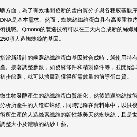
驟方面，為了有效地開發新的蛋白質分子與各種胺基酸
DNA是基本需求。然而，蜘蛛絲纖維蛋白具有高度重複
術挑戰。Qmono的製造技術可以在三天內合成新的絲纖
250項人造蜘蛛絲的基因。
指當新設計的候選絲纖維蛋白基因被合成時，就使用特
產。接著調整參數，如發酵條件和精製條件等，並開始試
初步篩選，就可以擴展到獲得所需數量的前導蛋白質。
微生物發酵產生的絲纖維蛋白質細化，然後通過紡絲技
分析所產生的人造蜘蛛絲，同時記錄在資料庫中，以供
術所生產的人造絲素纖維的韌性媲美天然蜘蛛絲，且是
調整大小及體積的紡紗工藝。