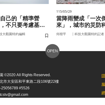
115/05/29
自己的「精準營
當降雨變成「一次
，不只要考慮基
來」，城市的災防
更在腸道微生物
即時應變？
｜
技大觀園特約編輯
何楷平
科技大觀園特約記者
儲存書籤
OPEN
2020 All Rights Reserved.
北市大安區和平東路二段106號22樓
25056789 #5526
stv@gmail.com