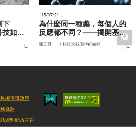
115/07/21
倒下
為什麼同一種藥，每個人的
科技如何
反應都不同？——揭開基因
回
的用藥密碼
｜
陳玉鳳
科技大觀園特約編輯
儲存書籤
儲
隱私權保護政策
服務條款
網站資料開放宣告