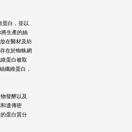
纖維蛋白，並以
k將生產的絲
標放在醫材及紡
是存在於蜘蛛網
纖維蛋白被取
標絲纖維蛋白，
生物發酵以及
列和遺傳密
計的蛋白質分