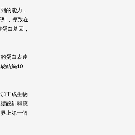
序列的能力，
序列，導致在
維蛋白基因，
有的蛋白表達
驗紡絲10
術加工成生物
後續設計與應
世界上第一個