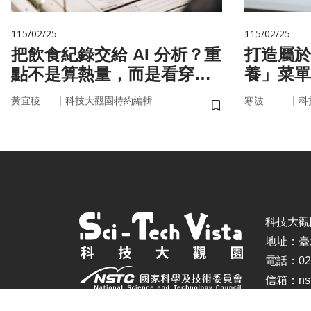
115/02/25
115/02/25
把飲食紀錄交給 AI 分析？重
打造屬於
點不是算熱量，而是看穿你
養」菜單
的「飲食習慣」
因，關鍵
｜
｜
黃宜稜
科技大觀園特約編輯
寒波
科
儲存書籤
科技大觀園 ©
地址：臺
電話：02-
信箱：nstc