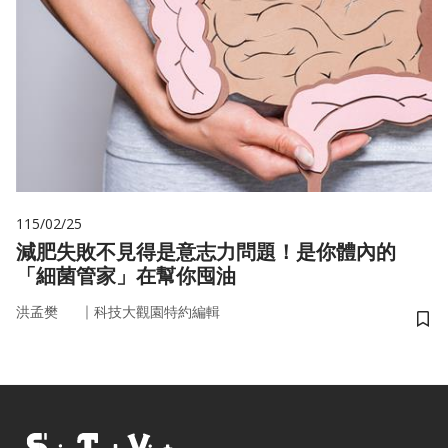
115/02/25
減肥失敗不見得是意志力問題！是你體內的
「細菌管家」在幫你囤油
｜
洪孟樊
科技大觀園特約編輯
儲