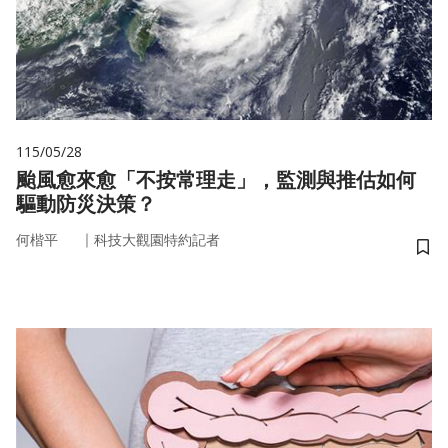
115/05/28
颱風愈來愈「不按常理走」，監測與推估如何
驅動防災決策？
｜
何楷平
科技大觀園特約記者
儲