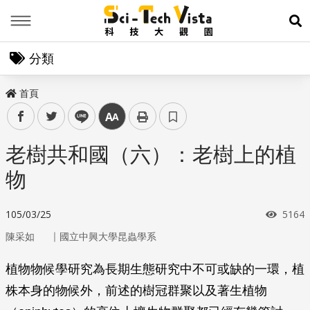
Menu
展
分類
首頁
facebook
twitter
line
中
老樹共和國（六）：老樹上的植
物
瀏覽
105/03/25
5164
｜
陳采如
國立中興大學昆蟲學系
植物物候學研究為長期生態研究中不可或缺的一環，植
株本身的物候外，前述的樹冠群聚以及著生植物