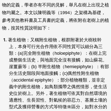
物的定義，學者亦有不同的見解，舉凡在樹上出現之植
物均屬之。本文以陳明義等（1994）之架構為基礎，
參考其他教科書及工具書的定義，將依附在老樹上的植
物，按其性質說明如下：
著生植物：又稱附生植物，根群附著於大樹枝幹
上，本身可行光合作用依不同性質可以細分為三
類：(a)完全附生植物（holoepiphyte）：在樹上完
成整個生活史，與地面完全沒有接觸，如山蘇花、
崖薑蕨等；(b) 半附生植物（hemiepiphyte）：有部
分生活史階段與地面接觸；(c)偶然性附生植物
（accidental epiphyte）：部分植物種類，並非定
義中的附生植物，如鳥類攜帶之偶然情形，使生活
史位於樹上。另外，著生植物可依其對自然環境的
適應性、生長習性、對氣候的容忍力、基層土壤的
型式及獲得營養的方式等特徵來區分，如對水分的