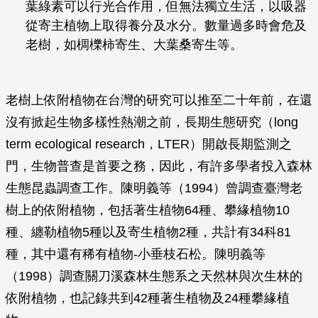
葉綠素可以行光合作用，但無法獨立生活，以吸器
從寄主植物上取得養分及水分。數量過多時會危及
老樹，如椆櫟柿寄生、大葉桑寄生等。
老樹上依附植物在台灣的研究可以推至二十年前，在還
沒有掀起生物多樣性熱潮之前，長期生態研究（long
term ecological research，LTER）開啟長期監測之
門，生物普查是首要之務，因此，有許多學者投入森林
生態昆蟲調查工作。陳明義等（1994）曾調查臺灣老
樹上的依附植物，包括著生植物64種、攀緣植物10
種、纏勒植物5種以及寄生植物2種，共計有34科81
種，其中還有稀有植物-小垂枝石松。陳明義等
（1998）調查關刀溪森林生態系之天然林與次生林的
依附植物，也記錄共到42種著生植物及24種攀緣植