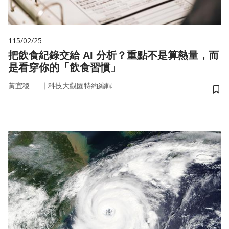
115/02/25
把飲食紀錄交給 AI 分析？重點不是算熱量，而
是看穿你的「飲食習慣」
｜
黃宜稜
科技大觀園特約編輯
儲