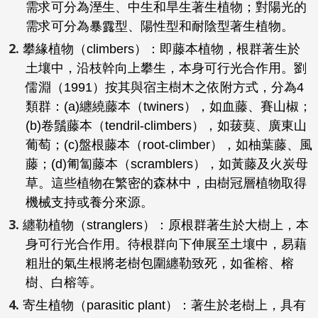
需求可分為溼生、中生和旱生著生植物；對陽光的
需求可分為暴露型、陽性型和耐陰型著生植物。
攀緣植物（climbers）：即藤本植物，根群著生於
土壤中，沿枝幹向上攀生，本身可行光合作用。劉
儒淵（1991）按其與宿主樹木之依附方式，分為4
類群：(a)纏繞藤本（twiners），如血藤、賽山椒；
(b)卷鬚藤本（tendril-climbers），如菝葜、廣東山
葡萄；(c)盤根藤本（root-climber），如柚葉藤、風
藤；(d)匍匐藤本（scramblers），如黃藤及火炭母
草。這些植物在繁密的森林中，由樹冠層植物取得
機械支持或養分來源。
纏勒植物（stranglers）：原根群著生於大樹上，本
身可行光合作用。待根群向下伸展至土壤中，易藉
粗壯的氣生根將老樹包圍纏勒致死，如雀榕、榕
樹、白榕等。
寄生植物（parasitic plant）：著生於老樹上，具有