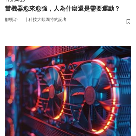
當機器愈來愈強，人為什麼還是需要運動？
｜
鄒明珆
科技大觀園特約記者
儲