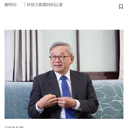
｜
鄒明珆
科技大觀園特約記者
儲
115/04/28