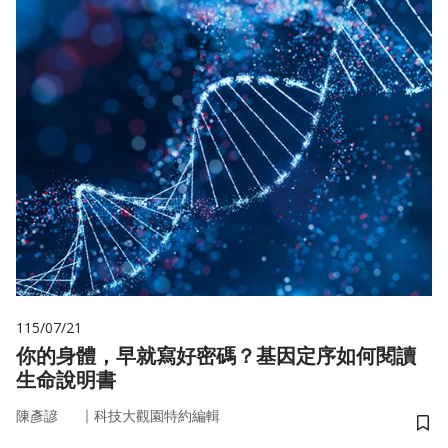
115/07/21
你的身體，早就寫好密碼？基因定序如何閱讀
生命說明書
｜
陳彥諺
科技大觀園特約編輯
儲