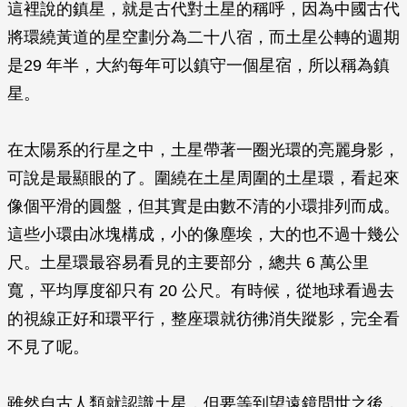
這裡說的鎮星，就是古代對土星的稱呼，因為中國古代
將環繞黃道的星空劃分為二十八宿，而土星公轉的週期
是29 年半，大約每年可以鎮守一個星宿，所以稱為鎮
星。
在太陽系的行星之中，土星帶著一圈光環的亮麗身影，
可說是最顯眼的了。圍繞在土星周圍的土星環，看起來
像個平滑的圓盤，但其實是由數不清的小環排列而成。
這些小環由冰塊構成，小的像塵埃，大的也不過十幾公
尺。土星環最容易看見的主要部分，總共 6 萬公里
寬，平均厚度卻只有 20 公尺。有時候，從地球看過去
的視線正好和環平行，整座環就彷彿消失蹤影，完全看
不見了呢。
雖然自古人類就認識土星，但要等到望遠鏡問世之後，