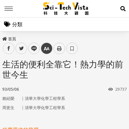
Menu
展
分類
首頁
facebook
twitter
line
中
生活的便利全靠它！熱力學的前
世今生
瀏覽次
93/05/06
29737
｜
賴紹榮
清華大學化學工程學系
｜
周更生
清華大學化學工程學系