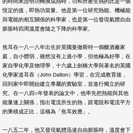
的時間來證明功轉換成熱時，功和所產生熱的比是一個
恆定的值，即熱功當量。他是第一位研究熱能、機械能
與電能的相互關係的科學家，也是第一位發現氣體自由
膨脹時四周溫度會隨之下降的科學家。
焦耳在一八一八年出生於英國曼徹斯特一個釀酒廠家
庭，自小體弱，雖然沒有上過小學，但他極為好學，在
家自學化學及物理學，十六歲上劍橋大學與著名的英國
化學家道耳吞（John Dalton）學習，在完成教育後，
回到家中即開始建立專屬的實驗室，並進行獨立的研
究。在一八四○年發表的論文中，他率先把熱能與其他
能量連上關係，指出電流所生的熱，跟電阻和電流平方
的乘積成正比，這稱為「焦耳效應」。
一八五二年，他又發現氣體迅速自由膨脹時，溫度會下