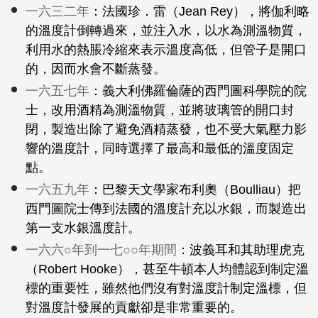
一六三二年
：法國珍．雷（Jean Rey），將伽利略
的溫度計倒轉過來，並注入水，以水為測溫物質，
利用水的熱脹冷縮來表示溫度高低，但管子是開口
的，因而水會不斷蒸發。
一六五七年
：義大利佛羅倫薩的西門圖科學院的院
士，改用酒精為測溫物質，並將玻璃管的開口封
閉，製造出除了避免酒精蒸發，也不受大氣壓力影
響的溫度計，同時選擇了最高和最低的溫度固定
點。
一六五九年
：巴黎天文學家布利奧（Boulliau）把
西門圖院士傳到法國的溫度計充以水銀，而製造出
第一支水銀溫度計。
一六六○年到一七○○年期間
：波義耳和其助理虎克
（Robert Hooke），甚至牛頓本人均體認到制定溫
標的重要性，雖然他們沒有對溫度計制定溫標，但
對溫度計發展的貢獻卻是非常重要的。