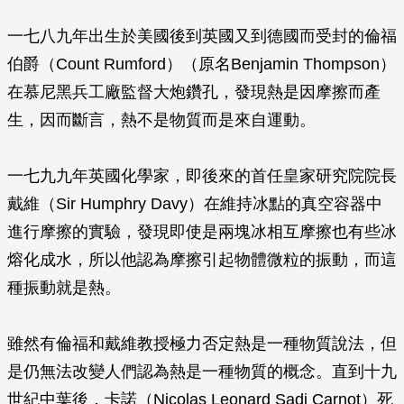
一七八九年出生於美國後到英國又到德國而受封的倫福
伯爵（Count Rumford）（原名Benjamin Thompson）
在慕尼黑兵工廠監督大炮鑽孔，發現熱是因摩擦而產
生，因而斷言，熱不是物質而是來自運動。
一七九九年英國化學家，即後來的首任皇家研究院院長
戴維（Sir Humphry Davy）在維持冰點的真空容器中
進行摩擦的實驗，發現即使是兩塊冰相互摩擦也有些冰
熔化成水，所以他認為摩擦引起物體微粒的振動，而這
種振動就是熱。
雖然有倫福和戴維教授極力否定熱是一種物質說法，但
是仍無法改變人們認為熱是一種物質的概念。直到十九
世紀中葉後，卡諾（Nicolas Leonard Sadi Carnot）死