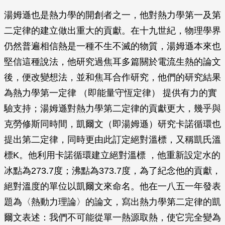
湯姆遜也是熱力學的開創者之一，他對熱力學第一及第
二定律的建立做出重大的貢獻。在十九世紀，物理學界
仍然普遍相信熱是一種不生不滅的物質，湯姆遜本來也
堅信這種說法，他研究過焦耳多篇關於電流生熱的論文
後，便改變想法，並和焦耳合作研究，他們的研究結果
為熱力學第一定律 （即能量守恆定律） 提供有力的實
驗支持；湯姆遜對熱力學第二定律的貢獻更大，幾乎與
克勞修斯同時間，凱爾文（即湯姆遜）研究卡諾循環也
提出第二定律，同時更由此訂定絕對溫標，又稱凱氏溫
標K。他利用卡諾循環建立絕對溫標 ，他重新設定水的
冰點為273.7度；沸點為373.7度，為了紀念他的貢獻，
絕對溫度的單位以凱爾文來命名。他在一八五一年發表
題為〈熱動力理論〉的論文，寫出熱力學第二定律的凱
爾文表述：我們不可能從單一熱源取熱，使它完全變為