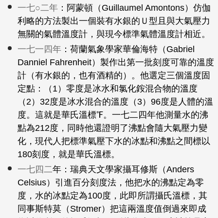
一七○二年
：阿蒙頓（Guillaumel Amontons）仿伽
利略的方法製出一個裝有水銀的Ｕ型且與大氣壓力
無關的氣體溫度計，與現今標準氣體溫度計相近。
一七一四年
：荷蘭氣象學家華倫海特（Gabriel
Danniel Fahrenheit）製作出第一批刻度可靠的溫度
計（有水銀的，也有酒精的）。他選定三個溫度固
定點：（1）零度是冰水和氯化銨混合物的溫度
（2）32度是冰水混合的溫度（3）96度是人體的溫
度。這就是華氏溫標℉。一七二四年他測量水的沸
點為212度，同時他還證明了沸點會隨大氣壓力變
化，現代人把標準氣壓下水的冰點和沸點之間標以
180刻度，就是華氏溫標。
一七四二
年：瑞典天文學家攝耳修斯（Anders
Celsius）引進百分刻度法，他把水的沸點定為零
度，水的冰點定為100度，此即所謂攝氏溫標，其
同事斯特莫（Stromer）把這兩溫度值倒過來即成