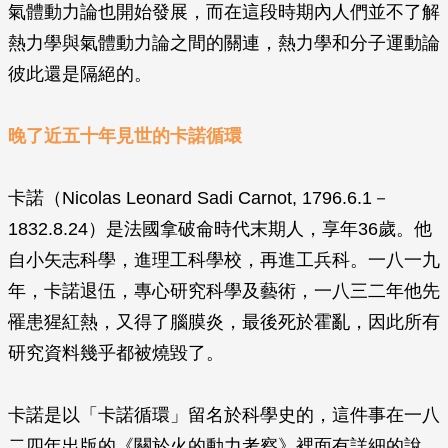
氣體動力論也開始發展，而在這段時期內人們並不了解
熱力學與氣體動力論之間的關連，熱力學和分子運動論
彼此還是隔絕的。
晚了近五十年見世的卡諾循環
卡諾（Nicolas Leonard Sadi Carnot, 1796.6.1－
1832.8.24）是法國拿破侖時代末期人，享年36歲。他
自小矢志科學，進理工科學校，再進工兵科。一八一九
年，卡諾退伍，專心研究科學及藝術，一八三二年他先
罹患猩紅熱，又得了腦膜炎，最後死於霍亂，因此所有
研究資料幾乎都被燒毀了。
卡諾是以「卡諾循環」留名於科學史的，這件事在一八
二四年出版的《關於火的動力考察》裡面有詳細的說