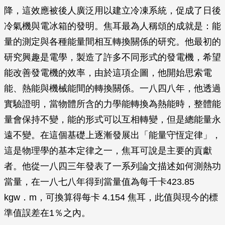
降，這效應被後人廣泛用以建立冷凍系統，促成了日後
冷氣機與電冰箱的發明。焦耳最為人稱頌的成就是：能
量的測定與各種能量間相互轉換關係的研究。他最初的
研究興趣是電學，製造了許多不同形式的發電機，希望
能改善發電機的效率，由於這項企圖，他開始思索電
能、熱能與機械能間的轉換關係。一八四八年，他透過
實驗證明，當物體所含的力學能轉換為熱能時，整體能
量會保持不變，能的形式可以互相轉變，但是總能量永
遠不變。在這個基礎上逐漸發展出「能量守恆定律」，
這是物理學的基本定律之一，焦耳可說是主要的貢獻
者。他從一八四三年發表了一系列論文描述如何測熱功
當量，在一八七八年得到當量值為每千卡423.85
kgw．m，可換算得每卡 4.154 焦耳，此值與現今的標
準值誤差在1％之內。