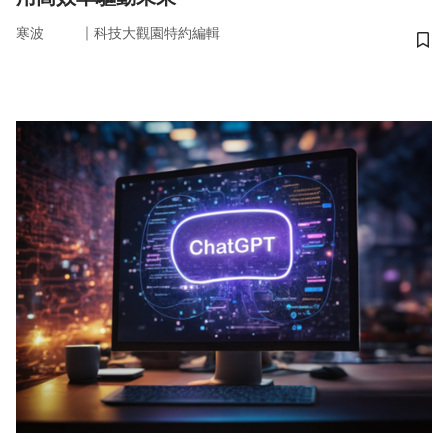
｜
寒波
科技大觀園特約編輯
儲