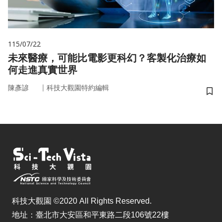
115/07/22
未來醫療，可能比電影更科幻？客製化治療如
何走進真實世界
｜
陳彥諺
科技大觀園特約編輯
儲
科技大觀園 ©2020 All Rights Reserved.
地址：臺北市大安區和平東路二段106號22樓