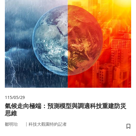
115/05/29
氣候走向極端：預測模型與調適科技重建防災
思維
｜
鄒明珆
科技大觀園特約記者
儲