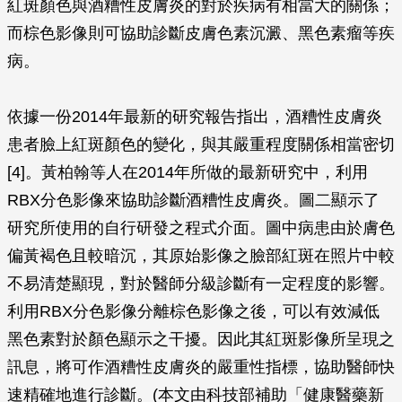
紅斑顏色與酒糟性皮膚炎的對於疾病有相當大的關係；
而棕色影像則可協助診斷皮膚色素沉澱、黑色素瘤等疾
病。
依據一份2014年最新的研究報告指出，酒糟性皮膚炎
患者臉上紅斑顏色的變化，與其嚴重程度關係相當密切
[4]。黃柏翰等人在2014年所做的最新研究中，利用
RBX分色影像來協助診斷酒糟性皮膚炎。圖二顯示了
研究所使用的自行研發之程式介面。圖中病患由於膚色
偏黃褐色且較暗沉，其原始影像之臉部紅斑在照片中較
不易清楚顯現，對於醫師分級診斷有一定程度的影響。
利用RBX分色影像分離棕色影像之後，可以有效減低
黑色素對於顏色顯示之干擾。因此其紅斑影像所呈現之
訊息，將可作酒糟性皮膚炎的嚴重性指標，協助醫師快
速精確地進行診斷。(本文由科技部補助「健康醫藥新