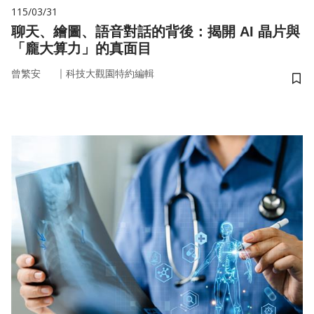
115/03/31
聊天、繪圖、語音對話的背後：揭開 AI 晶片與
「龐大算力」的真面目
｜
曾繁安
科技大觀園特約編輯
儲