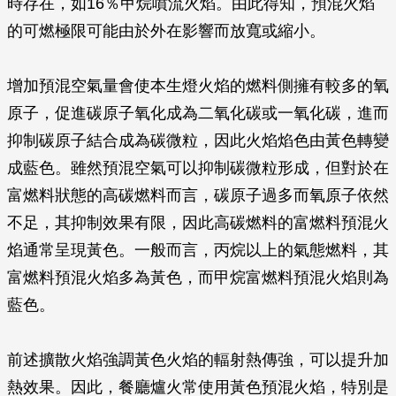
時存在，如16％甲烷噴流火焰。由此得知，預混火焰
的可燃極限可能由於外在影響而放寬或縮小。
增加預混空氣量會使本生燈火焰的燃料側擁有較多的氧
原子，促進碳原子氧化成為二氧化碳或一氧化碳，進而
抑制碳原子結合成為碳微粒，因此火焰焰色由黃色轉變
成藍色。雖然預混空氣可以抑制碳微粒形成，但對於在
富燃料狀態的高碳燃料而言，碳原子過多而氧原子依然
不足，其抑制效果有限，因此高碳燃料的富燃料預混火
焰通常呈現黃色。一般而言，丙烷以上的氣態燃料，其
富燃料預混火焰多為黃色，而甲烷富燃料預混火焰則為
藍色。
前述擴散火焰強調黃色火焰的輻射熱傳強，可以提升加
熱效果。因此，餐廳爐火常使用黃色預混火焰，特別是