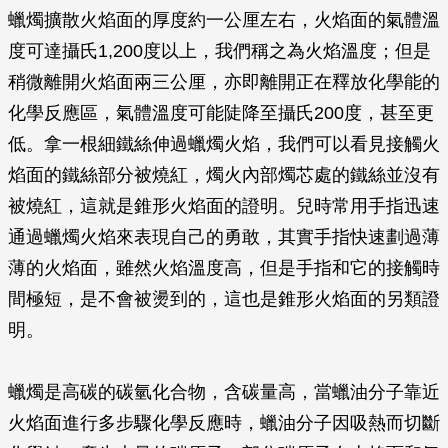
蠟燭擴散火焰面的厚度約一公厘左右，火焰面的氣體溫
度可達攝氏1,200度以上，我們稱之為火焰溫度；但是
稍微離開火焰面兩三公厘，亦即離開正在釋放化學能的
化學反應區，氣體溫度可能陡降至攝氏200度，甚至更
低。拿一根細鐵絲伸過蠟燭火焰，我們可以看見接觸火
焰面的鐵絲部分被燒紅，燭火內部燭芯處的鐵絲並沒有
被燒紅，這就是錐形火焰面的證明。兒時常用手指迅速
通過蠟燭火焰來表現自己的勇敢，其實手指快速劃過薄
薄的火焰面，雖然火焰溫度高，但是手指和它的接觸時
間極短，是不會被燙到的，這也是錐形火焰面的另類證
明。
蠟燭是高碳的碳氫化合物，含碳量高，當蠟油分子靠近
火焰面進行多步驟化學反應時，蠟油分子因吸熱而切斷