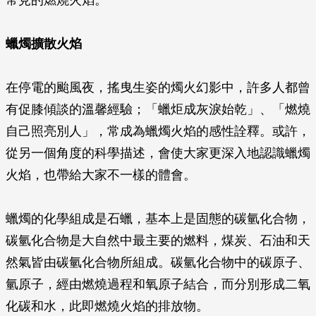
常見的燃燒火焰。
蠟燭擴散火焰
在停電的颱風夜，搖曳生姿的燭火幻影中，許多人都曾
有促膝傾談的溫馨經驗；「蠟炬成灰淚始乾」、「燃燒
自己照亮別人」，常成為蠟燭火焰的感性詮釋。或許，
從另一個角度的科學描述，會使大家更深入地認識蠟燭
火焰，也帶給大家不一樣的體會。
蠟燭的化學組成是石蠟，基本上是固態的碳氫化合物，
碳氫化合物是大自然中最主要的燃料，煤炭、石油和天
然氣皆由碳氫化合物所組成。碳氫化合物中的碳原子、
氫原子，經由燃燒過程和氧原子結合，而分別形成二氧
化碳和水，此即燃燒火焰的排放物。