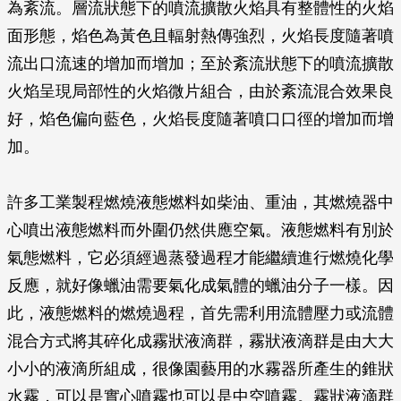
為紊流。層流狀態下的噴流擴散火焰具有整體性的火焰
面形態，焰色為黃色且輻射熱傳強烈，火焰長度隨著噴
流出口流速的增加而增加；至於紊流狀態下的噴流擴散
火焰呈現局部性的火焰微片組合，由於紊流混合效果良
好，焰色偏向藍色，火焰長度隨著噴口口徑的增加而增
加。
許多工業製程燃燒液態燃料如柴油、重油，其燃燒器中
心噴出液態燃料而外圍仍然供應空氣。液態燃料有別於
氣態燃料，它必須經過蒸發過程才能繼續進行燃燒化學
反應，就好像蠟油需要氣化成氣體的蠟油分子一樣。因
此，液態燃料的燃燒過程，首先需利用流體壓力或流體
混合方式將其碎化成霧狀液滴群，霧狀液滴群是由大大
小小的液滴所組成，很像園藝用的水霧器所產生的錐狀
水霧，可以是實心噴霧也可以是中空噴霧。霧狀液滴群