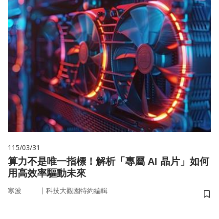
115/03/31
算力不是唯一指標！解析「專屬 AI 晶片」如何
用高效率驅動未來
｜
寒波
科技大觀園特約編輯
儲