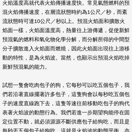
火焰溫度高就代表火焰傳播速度快。常見氣態燃料的預
混火焰傳播速度，在層流狀態時約為1公尺／秒，而紊
流狀態時可達10公尺／秒以上。預混火焰面和擴散火
焰面一樣，火焰面溫度高，熱量往上游傳遞，促使新鮮
預混氣的燃料和氧化物化學分解，而分解所得的中間型
分子擴散進入火焰面而燃燒，因此火焰面出現往上游移
動的特性，是為火焰波。當然，也顯示出預混火焰吃掉
新鮮預混氣的能力。
試想一隻會吃肉包子的狗，它每秒可以吃五個包子，我
們若沿著直線擺著許多包子，這隻狗會以每秒吃五個包
子的速度直線跑下去，這隻等速往前移動吃包子的狗代
表著火焰波的動態行為。我們若進一步期望狗能停在固
定位置不動，就必須源源不斷供應包子給狗吃，而且是
每秒丟五個包子給狗吃，這就是火焰波的動態平衡，亦