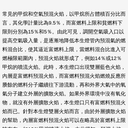
常見的甲烷和空氣預混火焰，以甲烷所占體積百分比而
言，其化學計量比為9.5％，而富燃料上限和貧燃料下
限則分別為15％和5％。由此可見，調開空氣吸入口以
提高空氣吸入量，是逐漸地降低本生燈管內預混氣的燃
料混合比，使其逼近富燃料上限，當燃料混合比進入可
燃極限範圍內，預混火焰就形成了，例如14％或12％
甲烷的噴流火焰。此時，本生燈口出現雙層藍色火焰，
內層是富燃料預混火焰，而富燃料預混火焰燃燒反應所
賸餘的燃料分子繼續往下游流動，再和外界大氣中的氧
氣分子建立外層的擴散火焰。如果外界環境中沒有氧化
物，就沒有外層擴散火焰，本生燈口只有富燃料預混火
焰而已。針對本生燈雙層火焰而言，由於外層擴散火焰
的幫助，內層富燃料預混火焰可以在略高於富燃料上限