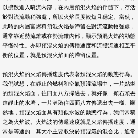
以擴散進入噴流內部，在內層預混火焰的伴隨下，存活
於對流流動稍強處，所以火焰長度較短且穩定。當然，
此時的內層富燃料預混火焰是滯留在對流流動較強處，
通常靠近勢流錐或在勢流錐內部，顯示預混火焰的動態
平衡特性。亦即預混火焰的傳播速度和流體流速相互平
衡的位置，就是預混火焰面的滯留位置。
預混火焰的火焰傳播速度代表著預混火焰的動態行為。
我們試想，在靜止的燃料和空氣預混流場中，一片點燃
的預混火焰面，往四面八方掃過去，就好像一顆石頭丟
進靜止的水塘，一片漣漪往四面八方傳遞出去一樣。顯
然地，預混火焰面具有類似水波的動態行為，我們常稱
之為火焰波。火焰波的傳遞速度就是火焰傳播速度，通
常是等速的，其大小主要取決於預混氣的混合比，通常