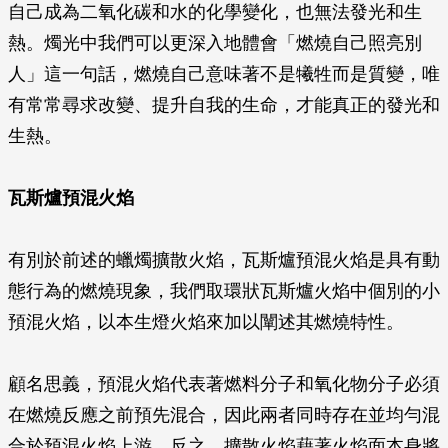
自己成為二氧化碳和水的化學變化，也無法發光和生
熱。燭光中我們可以更深入地體會「燃燒自己照亮別
人」這一句話，燃燒自己意味著不是犧牲而是質變，唯
有常常尋求改變、提升自我的生命，才能真正的發光和
生熱。
瓦斯爐預混火焰
有別於前述的蠟燭擴散火焰，瓦斯爐預混火焰是具有動
態行為的燃燒現象，我們取環狀瓦斯爐火焰中個別的小
預混火焰，以本生燈火焰來加以闡述其燃燒特性。
顧名思義，預混火焰代表著燃料分子和氧化物分子必須
在燃燒反應之前預先混合，因此兩者同時存在並均勻混
合於預混火焰上游。反之，擴散火焰藉著火焰面本身將