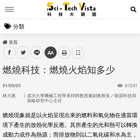
Menu
展
分類
首頁
facebook
twitter
line
中
燃燒科技：燃燒火焰知多少
瀏覽次
91/09/05
67241
｜
林大惠
成功大學機械工程學系特聘教授兼副教務長／能源科技與
策略研究中心主任
燃燒現象就是以火焰呈現出來的燃料和氧化物在適當環
境下產生的放熱化學反應。其所產生的光和熱可以轉換
成動力或作為熱源；而排放物則以二氧化碳和水為主，