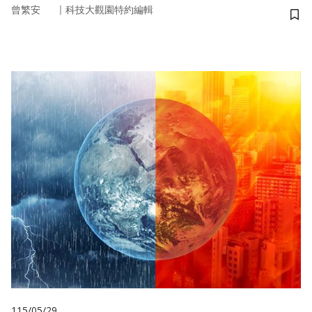
｜
曾繁安
科技大觀園特約編輯
儲
115/05/29