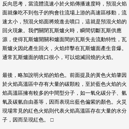
反向思考，當流體流速小於火焰傳播速度時，預混火焰
面就像吃不到包子的狗會往流場上游的高速區移動，流
速太小，預混火焰面將燒進去噴口，這就是預混火焰的
回火現象。我們關閉瓦斯爐火時，瞬間切斷瓦斯供應
源，使得瓦斯爐開關和爐面間的瓦斯失去流動特性，瓦
斯爐火因此產生回火，火焰焠擊在瓦斯爐面產生音爆。
通常瓦斯爐面的噴口很小，可以熄滅回燒的火焰。
最後，略加說明火焰的焰色。前面提及的黃色火焰肇因
於火焰高溫區中存有大量的碳顆粒，至於藍色火焰的火
焰高溫區擁有較多的中間型分子，如一氧化碳分子、氫
氧及碳氫自由基等，因而表現出藍色偏紫的顏色。火災
現場常見的紅色火焰則代表火焰高溫區存在大量的水分
子，因而呈現紅色。 □