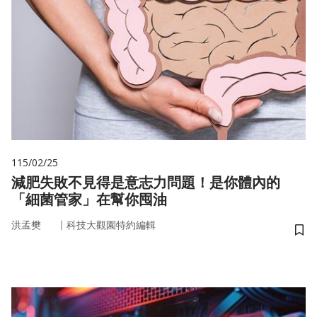
115/02/25
減肥失敗不見得是意志力問題！是你體內的
「細菌管家」在幫你囤油
｜
洪孟樊
科技大觀園特約編輯
儲