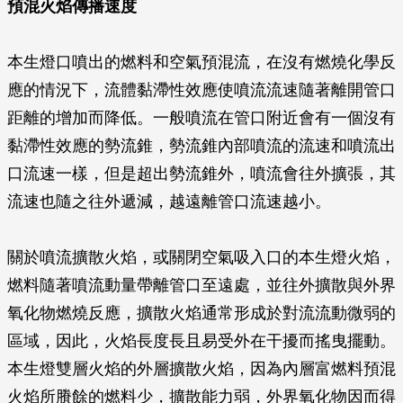
預混火焰傳播速度
本生燈口噴出的燃料和空氣預混流，在沒有燃燒化學反
應的情況下，流體黏滯性效應使噴流流速隨著離開管口
距離的增加而降低。一般噴流在管口附近會有一個沒有
黏滯性效應的勢流錐，勢流錐內部噴流的流速和噴流出
口流速一樣，但是超出勢流錐外，噴流會往外擴張，其
流速也隨之往外遞減，越遠離管口流速越小。
關於噴流擴散火焰，或關閉空氣吸入口的本生燈火焰，
燃料隨著噴流動量帶離管口至遠處，並往外擴散與外界
氧化物燃燒反應，擴散火焰通常形成於對流流動微弱的
區域，因此，火焰長度長且易受外在干擾而搖曳擺動。
本生燈雙層火焰的外層擴散火焰，因為內層富燃料預混
火焰所賸餘的燃料少，擴散能力弱，外界氧化物因而得