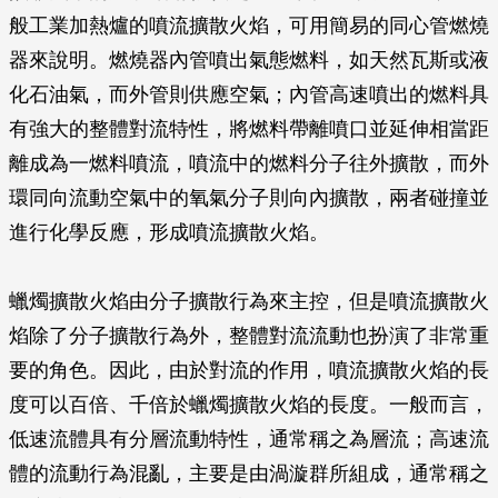
般工業加熱爐的噴流擴散火焰，可用簡易的同心管燃燒
器來說明。燃燒器內管噴出氣態燃料，如天然瓦斯或液
化石油氣，而外管則供應空氣；內管高速噴出的燃料具
有強大的整體對流特性，將燃料帶離噴口並延伸相當距
離成為一燃料噴流，噴流中的燃料分子往外擴散，而外
環同向流動空氣中的氧氣分子則向內擴散，兩者碰撞並
進行化學反應，形成噴流擴散火焰。
蠟燭擴散火焰由分子擴散行為來主控，但是噴流擴散火
焰除了分子擴散行為外，整體對流流動也扮演了非常重
要的角色。因此，由於對流的作用，噴流擴散火焰的長
度可以百倍、千倍於蠟燭擴散火焰的長度。一般而言，
低速流體具有分層流動特性，通常稱之為層流；高速流
體的流動行為混亂，主要是由渦漩群所組成，通常稱之