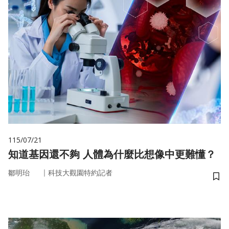
115/07/21
知道基因還不夠 人體為什麼比想像中更難懂？
｜
鄒明珆
科技大觀園特約記者
儲