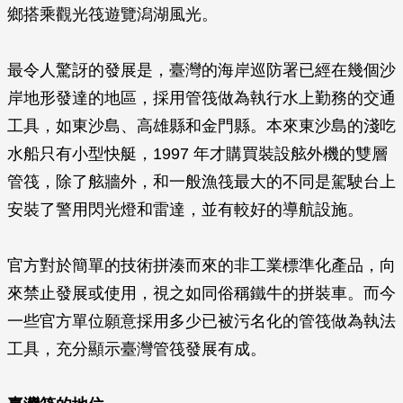
鄉搭乘觀光筏遊覽潟湖風光。
最令人驚訝的發展是，臺灣的海岸巡防署已經在幾個沙
岸地形發達的地區，採用管筏做為執行水上勤務的交通
工具，如東沙島、高雄縣和金門縣。本來東沙島的淺吃
水船只有小型快艇，1997 年才購買裝設舷外機的雙層
管筏，除了舷牆外，和一般漁筏最大的不同是駕駛台上
安裝了警用閃光燈和雷達，並有較好的導航設施。
官方對於簡單的技術拼湊而來的非工業標準化產品，向
來禁止發展或使用，視之如同俗稱鐵牛的拼裝車。而今
一些官方單位願意採用多少已被污名化的管筏做為執法
工具，充分顯示臺灣管筏發展有成。