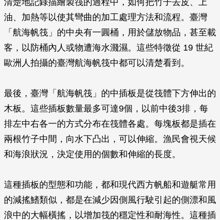
清楚地記錄描繪製筏的過程中，如何把竹子去皮、上
油、加熱等以使其彎曲的加工處理方法和流程。臺灣
「航海帆筏」的中央有一圓桶，用於儲放物品，甚至載
客，以防桶內人或物遭海水濺濕。這些特徵從 19 世紀
歐洲人拍攝的臺灣航海帆筏中都可以清楚看到。
最後，臺灣「航海帆筏」的中插板是從筏體下方伸出的
木板。這些插板數量最多可達9個，以前中後3排，每
排左中右各一的方式分布在筏體各處。每塊板都是插在
兩根竹子中間，向水下凸出，可以伸縮。漁民會視天候
和海浪狀況，決定使用的個數和伸縮的長度。
這種插板的型態和功能，都和現代西方帆船和遊艇常用
的減搖鰭類似，都是在減少因側風行駛引起的側漂和風
浪中的大幅橫搖，以增加筏的穩定性和耐海性。這種插