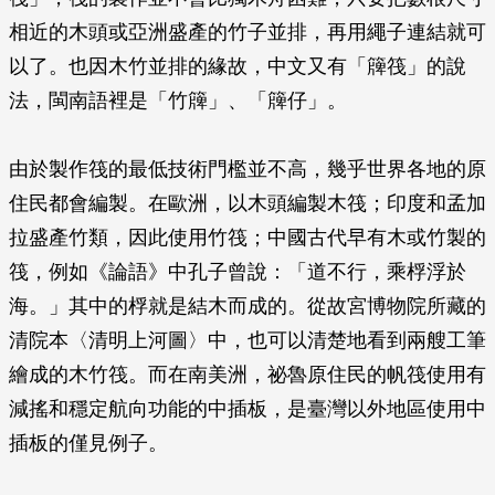
相近的木頭或亞洲盛產的竹子並排，再用繩子連結就可
以了。也因木竹並排的緣故，中文又有「簰筏」的說
法，閩南語裡是「竹簰」、「簰仔」。
由於製作筏的最低技術門檻並不高，幾乎世界各地的原
住民都會編製。在歐洲，以木頭編製木筏；印度和孟加
拉盛產竹類，因此使用竹筏；中國古代早有木或竹製的
筏，例如《論語》中孔子曾說：「道不行，乘桴浮於
海。」其中的桴就是結木而成的。從故宮博物院所藏的
清院本〈清明上河圖〉中，也可以清楚地看到兩艘工筆
繪成的木竹筏。而在南美洲，祕魯原住民的帆筏使用有
減搖和穩定航向功能的中插板，是臺灣以外地區使用中
插板的僅見例子。