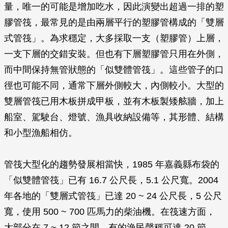
量，唯一的可能是增加吃水，因此演變出超過一排的塑
膠管筏，最常見的是由兩層平行的塑膠管構成的「雙層
式管筏」。為求穩定，大多採取一支（塑膠管）上層，
一支下層的交錯安裝。但也有下層塑膠管只用在外側，
而中間保持無管狀態的「似雙體管筏」。這些管子的口
徑也可能不同，通常下層外側較大，內側較小。大型的
雙層管筏已用木板拼成甲板，並有木板製矮舷牆，加上
船室、駕駛台、燈號、漁具收納設備等，其形體、結構
和小型漁船相仿。
管筏大型化的趨勢發展相當快，1985 年嘉義縣布袋的
「似雙體管筏」已有 16.7 公尺長，5.1 公尺寬。2004
年各地的「雙層式管筏」已達 20 ~ 24 公尺長，5 公尺
寬，使用 500 ~ 700 匹馬力的柴油機。在筏速方面，
大部分在 7 ~ 12 節之間，有的漁民聲稱可達 20 節。