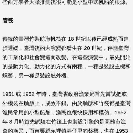
些西方學者大膽推測筏很可能是小型中式帆船的根源。
管筏
傳統的臺灣竹製航海帆筏在 18 世紀以後已經成熟而進
步遲緩，臺灣筏的大演變都發生在 20 世紀，伴隨臺灣
的工業化和社會變遷而改變。在這些演變中，最先開始
的是動力化。動力化的方式有兩種，一種是裝設主機和
螺槳，另一種是裝設舷外機。
1951 或 1952 年時，臺灣省政府漁業局首先嘗試把舷
外機裝在舢舨上，成效不錯。由於舢舨和竹筏都是臺灣
漁民常用的小型船舶，漁民也很快採用和模仿。1952
年 8 月時首先試驗在竹筏上也裝設引擎的是高雄市漁
會的漁民，而苗栗縣苑裡鎮港仔里的蔡標，也在 1953