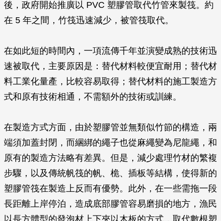
後，政府開始推廣以 PVC 塑膠管取代竹管來製筏。約
在 5 年之間，竹筏迅速減少，被管筏取代。
在如此短的時間內，一項流傳千年並演變成熟的技術迅
速被取代，主要原因是：替代材料較便宜耐用；替代材
料工業化量產，比較容易取得；替代材料的施工製造方
式和原有技術相通，不需額外的技術或訓練。
在製造方式方面，由於塑膠管並無類似竹節的構造，兩
端須加蓋封閉，而綑綁的繩子也從麻繩變為尼龍繩，和
原有的製造方法略有差異。但是，減少處理竹材的繁複
步驟，以及傳統帆筏的帆、桅、插板等結構，使得新的
塑膠管筏在製造上反而有優勢。此外，在一些需拖一段
長距離上岸停泊，造成底部膠管容易磨損的地方，漁民
以長方體型的發泡材上下夾以木板的方式，取代數根塑