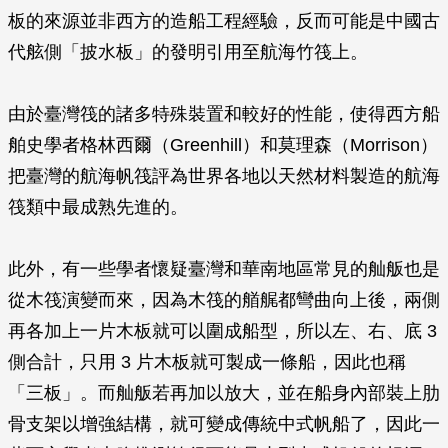
板的來源並非西方的造船工程經驗，反而可能是中國古
代舷側「披水板」的發明引用至航海竹筏上。
由於臺灣筏的諸多特殊裝置和較好的性能，使得西方船
舶史學者格林西爾（Greenhill）和莫理森（Morrison）
把臺灣的航海帆筏評為世界各地以天然材料製造的航海
筏類中最成熟先進的。
此外，有一些學者懷疑臺灣和華南地區常見的舢舨也是
從木筏演變而來，因為木筏的艏艉都彎曲向上後，兩側
再各加上一片木板就可以圍成船型，所以左、右、底 3
側合計，只用 3 片木板就可製成一條船，因此也稱
「三板」。而舢舨若再加以放大，並在船身內部裝上肋
骨支架以增強結構，就可變成傳統中式帆船了，因此一