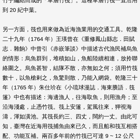
竹子編結而成的「單層竹筏」。這種單層竹筏一直沿用
到 20 紀中葉。
另一方面，筏也用來做為近海漁業用的交通工具。乾隆
二十九年（1764 年）王瑛曾在《重修鳳山縣志．田賦
志．雜餉》中曾引《赤嵌筆談》中描述古代漁民補烏魚
的情形：烏魚群到，堆積如山，魚船陸續相連，放拎聯
絡圍之。烏魚甚智，結隊不散，亦無如之何；須用竹筏
數十，以魚槍剌之，魚驚則散，乃能入網袋。乾隆三十
年（1765 年）朱仕玠在《小琉球漫誌．海東賸語．筏
篷》中也有描述：海邊漁人，往海取魚，則用漁舟；至
沿海淺處，止憑竹筏。筏上安篷，駕風往來，狎視海
濤，渾如潢池。其筏長約三、四丈，闊約一丈。由此可
知，臺灣在近海用筏捕魚由來已久，而且船和筏互相搭
配、功能互補。兩百多年前的竹筏已可達 9 ~ 12 公尺