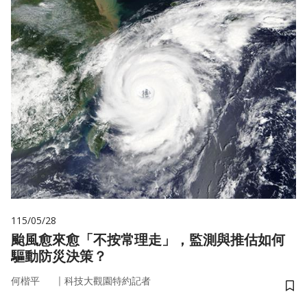
115/05/28
颱風愈來愈「不按常理走」，監測與推估如何
驅動防災決策？
｜
何楷平
科技大觀園特約記者
儲