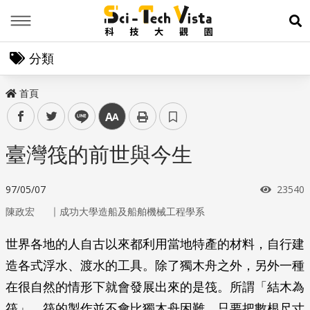
Menu
展
分類
首頁
facebook
twitter
line
中
臺灣筏的前世與今生
瀏覽次
97/05/07
23540
｜
陳政宏
成功大學造船及船舶機械工程學系
世界各地的人自古以來都利用當地特產的材料，自行建
造各式浮水、渡水的工具。除了獨木舟之外，另外一種
在很自然的情形下就會發展出來的是筏。所謂「結木為
筏」，筏的製作並不會比獨木舟困難，只要把數根尺寸