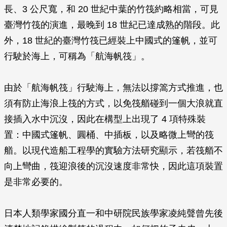
長、3 公尺寬，和 20 世紀中葉的竹筏約略相當，可見
臺灣竹筏的演進，最晚到 18 世紀已達成熟的階段。此
外，18 世紀的臺灣竹筏已經裝上中國式的篷帆，並可
行駛於海上，可稱為「航海帆筏」。
由於「航海帆筏」行駛海上，無法以撐篙方式推進，也
須有防止海浪上筏的方式，以免筏艏碰到一個大浪就直
接插入水中沉沒，因此在構型上出現了 4 項特殊裝
置：中國式篷帆、圓桶、中插板，以及略微上彎的筏
艏。以現代造船工程學的實驗方法研究顯示，若筏艏不
向上彎曲，筏迎浪後的沉沒速度非常快，因此這項裝置
是非常必要的。
日本人類學家國分直一和中研院民族學家凌純聲曾先後