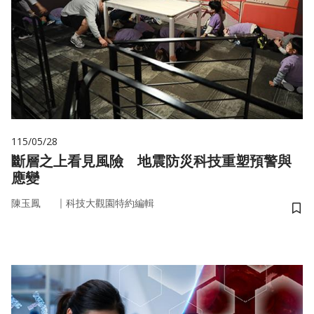
115/05/28
斷層之上看見風險 地震防災科技重塑預警與
應變
｜
陳玉鳳
科技大觀園特約編輯
儲