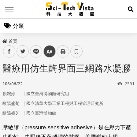
Menu
展
分類
首頁
facebook
twitter
line
中
醫療用仿生酶界面三網路水凝膠
瀏覽
106/06/22
2591
｜
賴婉婷
國立臺灣博物館研究組
｜
歐陽盛菊
國立清華大學工業工程與工程管理研究所
｜
歐陽盛芝
國立臺灣博物館
壓敏膠（pressure-sensitive adhesive）是在壓力下產