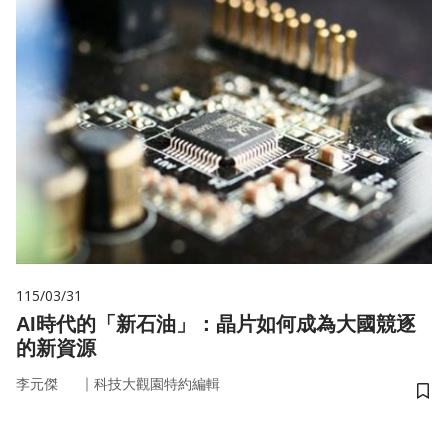
115/03/31
AI時代的「新石油」：晶片如何成為大國競逐
的新資源
｜
李元傑
科技大觀園特約編輯
儲