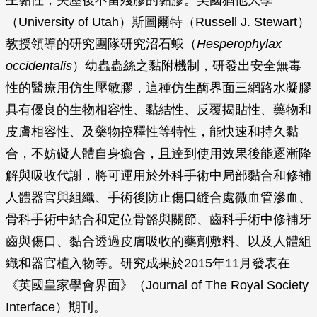
生黏性，失壓後不留殘膠的黏膠。美國猶他大學
（University of Utah）斯圖爾特（Russell J. Stewart）
教授領導的研究團隊研究沼石蛾（
Hesperophylax
occidentalis
）幼蟲蟲絲之黏附機制，研發出安全無毒
性的醫療用仿生壓敏膠，這種仿生酶界面三網路水凝膠
具有優良的生物相容性、黏結性、反覆揭貼性、藥物和
皮膚相容性、及藥物控釋性等特性，能快速和持久黏
合，不妨礙人體自身癒合，且達到使用效果後能逐漸降
解與吸收代謝，將可運用於外科手術中局部黏合和修補
人體器官與組織、手術後防止傷口縫合處微血管滲血、
骨科手術中結合和定位骨骼與關節、齒科手術中修補牙
齒與傷口、黏合透過皮膚吸收的藥劑敷料、以及人體組
織和器官植入物等。研究成果於2015年11月發表在
《英國皇家學會界面》（Journal of The Royal Society
Interface）期刊。