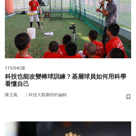
115/04/28
科技也能改變棒球訓練？基層球員如何用科學
看懂自己
｜
陳玉鳳
科技大觀園特約編輯
儲