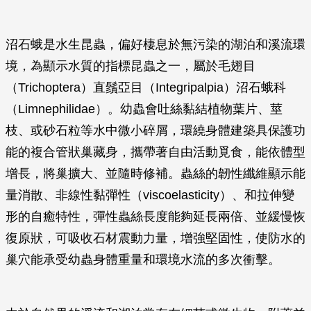
沼石蛾是水生昆蟲，偏好棲息於無污染的湖泊和溪流環
境，為顯示水質的指標昆蟲之一，屬於毛翅目
（Trichoptera）直鬚亞目（Integripalpia）沼石蛾科
（Limnephilidae）。幼蟲會吐絲黏結植物葉片、莖
枝、或砂石粒等水中微小碎屑，環繞身體建築具保護功
能的複合管狀巢藏身，攜帶著自由活動覓食，能依體型
增長，將巢擴大、並隨時修補。蟲絲的韌性纖維顯示能
量消散、非線性黏彈性（viscoelasticity）、和拉伸變
形的自癒特性，彈性蟲絲長度能夠延長兩倍、並緩慢恢
復原狀，可吸收石材震動力量，增強堅固性，使防水的
巢穴能承受幼蟲身體重量和環境水流的多次衝擊。