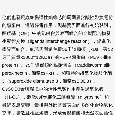
他們也發現蟲絲黏彈性纖維芯的周圍層含酸性帶負電荷
的醣蛋白，透過靜電作用，與基質界面進行初始黏附，
醣羥基（OH）中的氫鍵會與表面締合的金屬配合物發
生配體交換（ligands interchange reaction），促進化
學界面結合。絲芯周圍還包覆56千道爾頓（kDa，碳12
原子質量x1000=12KDa）的PEVK類蛋白（PEVK-like
protein）、75千道爾頓的黏附蛋白（Caddisworm silk
peroxinectin，簡稱csPxt）、和獨特的超氧化物歧化酶
3（superoxide dismutase 3，簡稱csSOD3）。
CsSOD3會與環境中的活性氧類作用產生過氧化氫
（H
O
），刺激csPxt催化二酪氨酸（dityrosine）和
2
2
蟲絲表層交聯，最後與外部基質表面的多酚化合物氧化
交聯，擴散且相互滲透，形成含腐植酸和天然表面活性