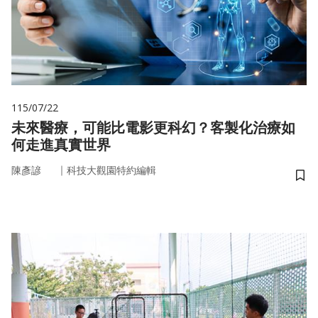
115/07/22
未來醫療，可能比電影更科幻？客製化治療如
何走進真實世界
｜
陳彥諺
科技大觀園特約編輯
儲