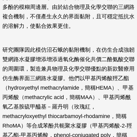
多酚的模糊周邊層。由於結合物理及化學交聯的三網路
複合機制，不僅產生永久的界面黏附，且可穩定抵抗水
的溶解力，使黏合效果更佳。
研究團隊因此模仿沼石蛾的黏附機制，在仿生合成強韌
雙網路水凝膠增添增添過氧化酶催化共價二酪氨酸交聯
的周圍環，製造兼具物理及化學交聯優點的新款醫療用
仿生酶界面三網路水凝膠。他們以甲基丙烯酸羥乙酯
（hydroxyethyl methacrylamide，簡稱HEMA）、甲基
丙烯酸（methacrylic acid，簡稱MAA）、甲基丙烯酰
氧乙基胺硫甲醯基－羅丹明（玫瑰紅，
methacryloxyethyl thiocarbamoyl-rhodamine，簡稱
RhoMA）等合成苯酚共軛聚水凝膠（甲基丙烯酸-2-羥
基乙酯-甲基丙烯酸，phenol-conjugated poly，簡稱