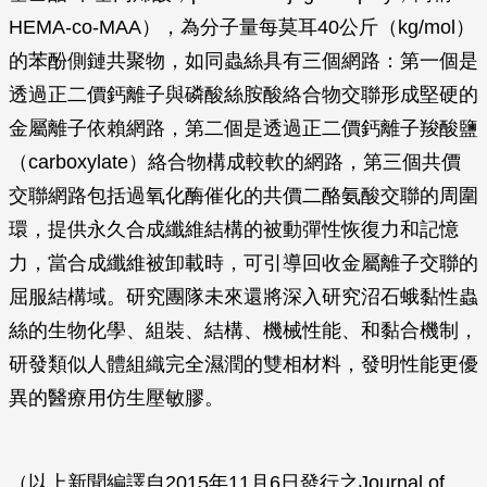
HEMA-co-MAA），為分子量每莫耳40公斤（kg/mol）
的苯酚側鏈共聚物，如同蟲絲具有三個網路：第一個是
透過正二價鈣離子與磷酸絲胺酸絡合物交聯形成堅硬的
金屬離子依賴網路，第二個是透過正二價鈣離子羧酸鹽
（carboxylate）絡合物構成較軟的網路，第三個共價
交聯網路包括過氧化酶催化的共價二酪氨酸交聯的周圍
環，提供永久合成纖維結構的被動彈性恢復力和記憶
力，當合成纖維被卸載時，可引導回收金屬離子交聯的
屈服結構域。研究團隊未來還將深入研究沼石蛾黏性蟲
絲的生物化學、組裝、結構、機械性能、和黏合機制，
研發類似人體組織完全濕潤的雙相材料，發明性能更優
異的醫療用仿生壓敏膠。
（以上新聞編譯自2015年11月6日發行之Journal of