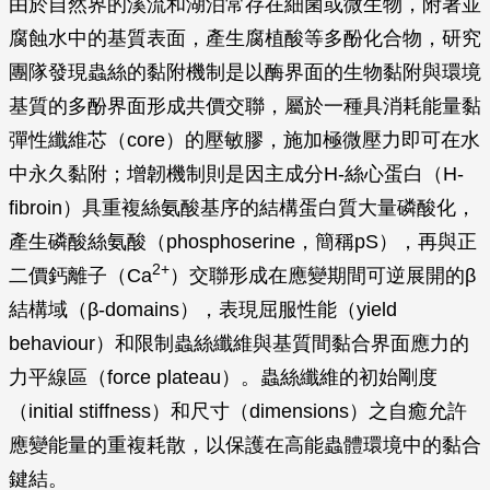
由於自然界的溪流和湖泊常存在細菌或微生物，附著並
腐蝕水中的基質表面，產生腐植酸等多酚化合物，研究
團隊發現蟲絲的黏附機制是以酶界面的生物黏附與環境
基質的多酚界面形成共價交聯，屬於一種具消耗能量黏
彈性纖維芯（core）的壓敏膠，施加極微壓力即可在水
中永久黏附；增韌機制則是因主成分H-絲心蛋白（H-
fibroin）具重複絲氨酸基序的結構蛋白質大量磷酸化，
產生磷酸絲氨酸（phosphoserine，簡稱pS），再與正
2+
二價鈣離子（Ca
）交聯形成在應變期間可逆展開的β
結構域（β-domains），表現屈服性能（yield
behaviour）和限制蟲絲纖維與基質間黏合界面應力的
力平線區（force plateau）。蟲絲纖維的初始剛度
（initial stiffness）和尺寸（dimensions）之自癒允許
應變能量的重複耗散，以保護在高能蟲體環境中的黏合
鍵結。