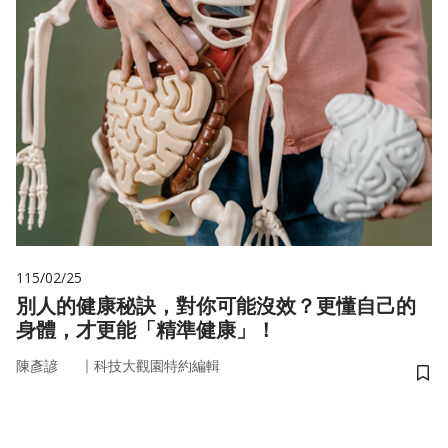
115/02/25
別人的健康秘訣，對你可能沒效？更懂自己的
身體，才更能「精準健康」！
｜
陳彥諺
科技大觀園特約編輯
儲