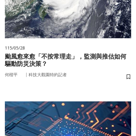
115/05/28
颱風愈來愈「不按常理走」，監測與推估如何
驅動防災決策？
｜
何楷平
科技大觀園特約記者
儲