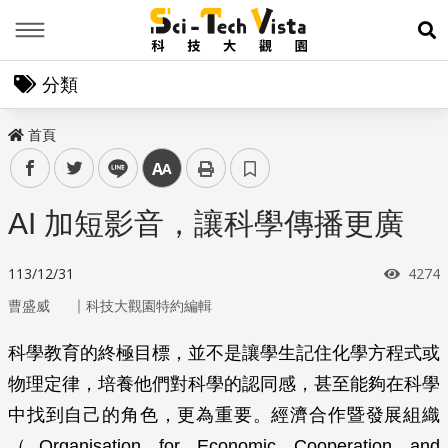
Menu
展
分類
首頁
facebook
twitter
line
中
AI 加短影音，讓科學傳播更廣
瀏覽
113/12/31
4274
｜
曹盛威
科技大觀園特約編輯
科學教育的終極目標，並不是讓學生記住化學方程式或
物理定律，培養他們對科學的認同感，甚至能夠在科學
中找到自己的角色，更為重要。經濟合作暨發展組織
（Organisation for Economic Cooperation and