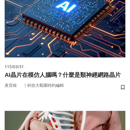
115/03/31
AI晶片在模仿人腦嗎？什麼是類神經網路晶片
｜
黃宜稜
科技大觀園特約編輯
儲