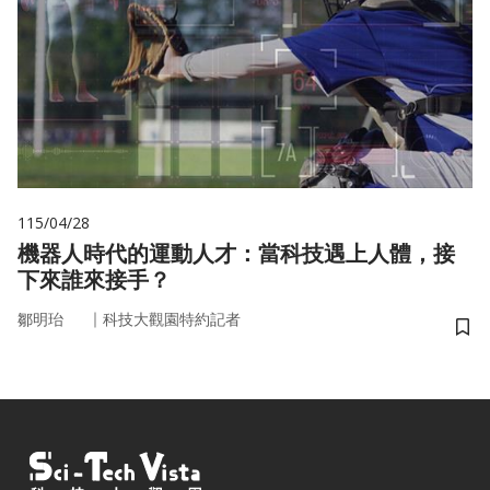
115/04/28
機器人時代的運動人才：當科技遇上人體，接
下來誰來接手？
｜
鄒明珆
科技大觀園特約記者
儲