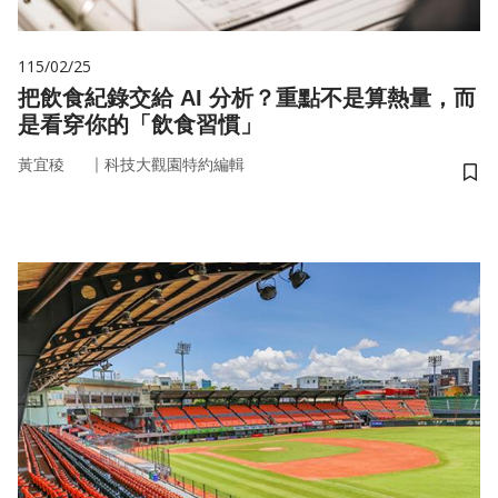
115/02/25
把飲食紀錄交給 AI 分析？重點不是算熱量，而
是看穿你的「飲食習慣」
｜
黃宜稜
科技大觀園特約編輯
儲