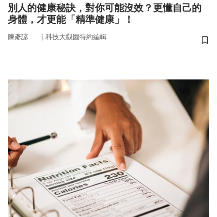
別人的健康秘訣，對你可能沒效？更懂自己的
身體，才更能「精準健康」！
｜
陳彥諺
科技大觀園特約編輯
儲