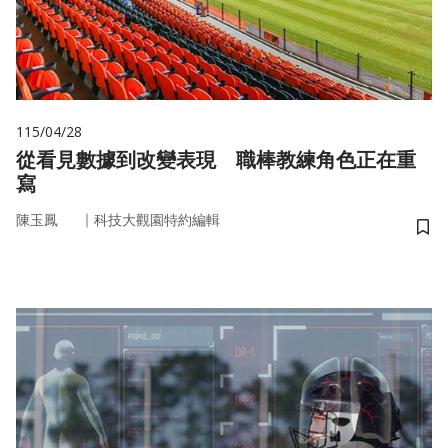
115/04/28
從看見數據到改變表現 職棒教練角色正在重
寫
｜
陳玉鳳
科技大觀園特約編輯
儲