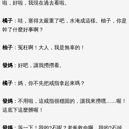
啦，好啦，我現在過去看啦。
橘子
：哇，塞得太嚴重了吧，水淹成這樣。柚子，你是
幹了什麼好事啊？
柚子
：冤枉啊！大人，我是無辜的！
發媽
：好吧，讓我撈撈看。
橘子
：媽，你不先把戒指拿起來嗎？
發媽
：不用啦，這戒指很穩固的，讓我來撈嘿……喔！
這底下這麼髒喔！
發媽
：等一下！我的?石呢？老爸救命啊，我的?石掉