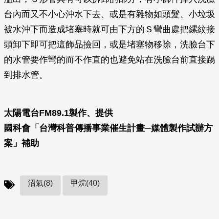
台內而又不小心沖水下去、或是有雜物如頭髮、小垃圾
被水沖下而造成堵塞時就可由下方的Ｓ彎曲處把縲紋接
頭卸下即可把這飾品撿回，或是堵塞物移除，洗臉台下
的水管要作彎的而不作直的也避免站在洗臉台前直接踢
到排水管。
太陽電台FM89.1製作、提供
國科會「台灣科普傳播事業催生計畫─媒體製作試辦方
案」補助
沼氣(8)
甲烷(40)