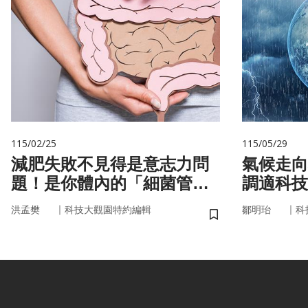
115/02/25
115/05/29
減肥失敗不見得是意志力問
氣候走向
題！是你體內的「細菌管
調適科技
家」在幫你囤油
｜
｜
洪孟樊
科技大觀園特約編輯
鄒明珆
科
儲存書籤