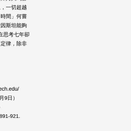
上，一切超越
「時間」何嘗
愛因斯坦能夠
在思考七年卻
與定律，除非
ech.edu/
年5月9日）
）
:891-921.