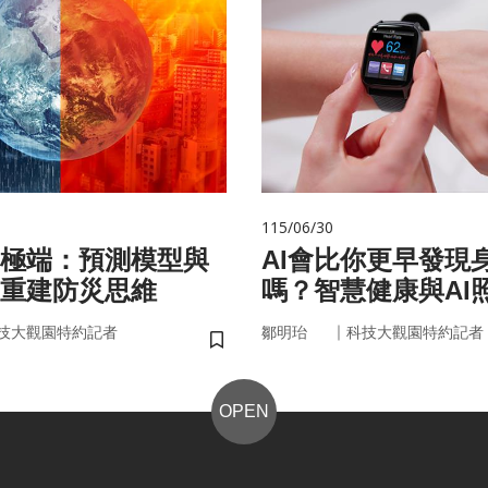
115/06/30
極端：預測模型與
AI會比你更早發現
重建防災思維
嗎？智慧健康與AI
來
｜
技大觀園特約記者
鄒明珆
科技大觀園特約記者
儲存書籤
OPEN