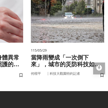
115/05/29
身體異常
當降雨變成「一次倒下
照護的未
來」，城市的災防科技如何
即時應變？
｜
何楷平
科技大觀園特約記者
儲存書籤
儲