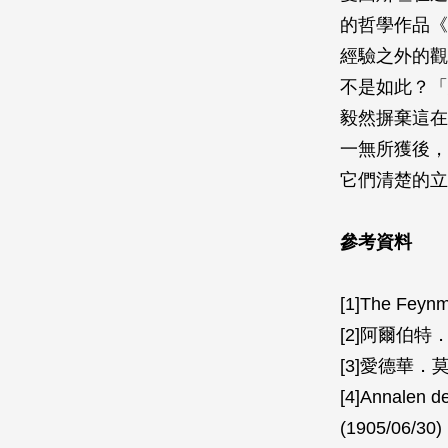
的哲學作品《
經驗之外的觀
不是如此？「
毅然摒棄這在
一無所獲後，
它們清楚的立
參考資料
[1]The Feynm
[2]阿爾伯特．
[3]愛德華．莫
[4]Annalen d
(1905/06/30)