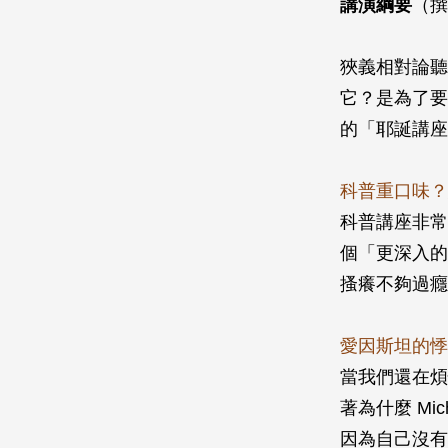
講演綱要
（撰
狹義相對論聽
它？是為了要
的「耶誕講座
科普重口味？
科普講座非常
個「更深入的
搔癢不夠過癮
愛因斯坦的悸
當我們還在煩
著為什麼 Mi
因為自己沒有