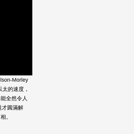
-Morley
於以太的速度，
不能全然令人
題才圓滿解
面相。