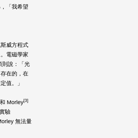
為，「我希望
克斯威方程式
象。電磁學家
頭則說：「光
不存在的，在
個定值。」
[3]
和 Morley
立實驗
Morley 無法量