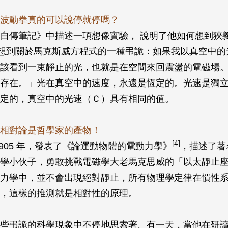
波動拳真的可以說停就停嗎？
自傳筆記》中描述一項想像實驗， 說明了他如何想到狹
歲時想到關於馬克斯威方程式的一種弔詭：如果我以真空中
該看到一束靜止的光，也就是在空間來回震盪的電磁場
存在。」光在真空中的速度，永遠是恆定的。光速是獨
定的，真空中的光速（Ｃ）具有相同的值。
相對論是哲學家的產物！
[4]
1905 年，發表了《論運動物體的電動力學》
，描述了著
學小伙子，勇敢挑戰電磁學大老馬克思威的「以太靜止
力學中，並不會出現絕對靜止，所有物理學定律在慣性
，這樣的推測就是相對性的原理。
些弔詭的科學現象中不停地思索著。有一天，當他在研