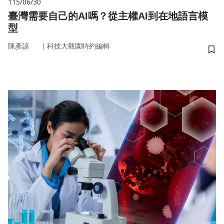
115/06/30
臺灣需要自己的AI嗎？從主權AI到在地語言模
型
｜
陳彥諺
科技大觀園特約編輯
儲