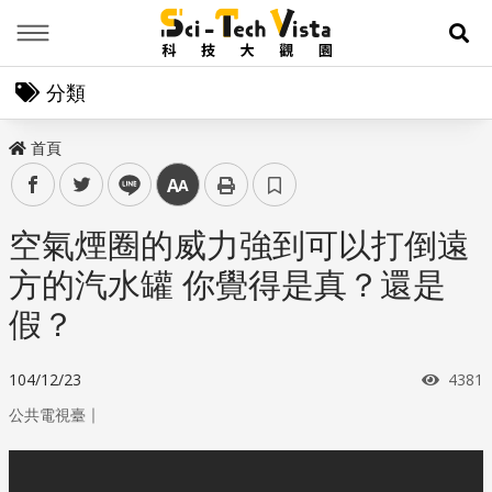
Menu
展
分類
首頁
facebook
twitter
line
中
空氣煙圈的威力強到可以打倒遠
方的汽水罐 你覺得是真？還是
假？
瀏覽
104/12/23
4381
｜
公共電視臺