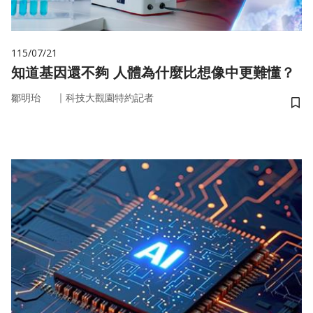
115/07/21
知道基因還不夠 人體為什麼比想像中更難懂？
｜
鄒明珆
科技大觀園特約記者
儲