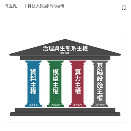
｜
陳玉鳳
科技大觀園特約編輯
儲