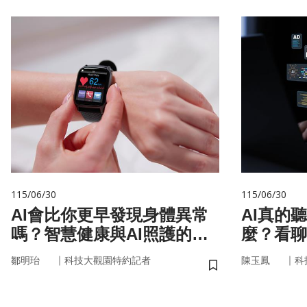
115/06/30
115/06/30
AI會比你更早發現身體異常
AI真的
嗎？智慧健康與AI照護的未
麼？看聊
來
言科技
｜
｜
鄒明珆
科技大觀園特約記者
陳玉鳳
科
儲存書籤