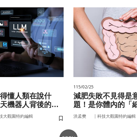
115/02/25
聽得懂人類在說什
減肥失敗不見得是
天機器人背後的語
題！是你體內的「
家」在幫你囤油
｜
技大觀園特約編輯
洪孟樊
科技大觀園特約編輯
儲存書籤