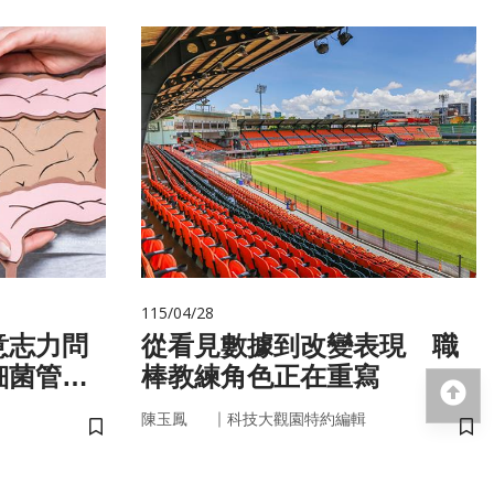
115/04/28
意志力問
從看見數據到改變表現 職
細菌管
棒教練角色正在重寫
回
｜
陳玉鳳
科技大觀園特約編輯
儲存書籤
儲