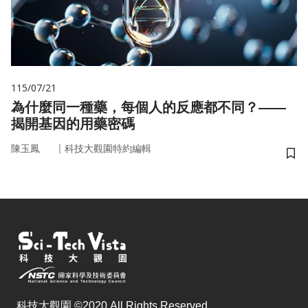
115/07/21
為什麼同一種藥，每個人的反應都不同？——
揭開基因的用藥密碼
｜
陳玉鳳
科技大觀園特約編輯
儲
科技大觀園 ©2020 All Rights Reserved.