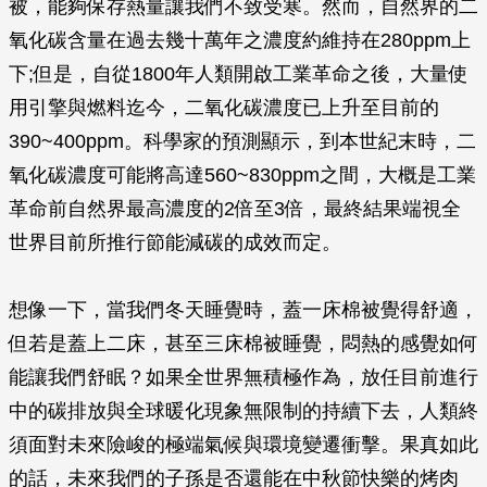
被，能夠保存熱量讓我們不致受寒。然而，自然界的二
氧化碳含量在過去幾十萬年之濃度約維持在280ppm上
下;但是，自從1800年人類開啟工業革命之後，大量使
用引擎與燃料迄今，二氧化碳濃度已上升至目前的
390~400ppm。科學家的預測顯示，到本世紀末時，二
氧化碳濃度可能將高達560~830ppm之間，大概是工業
革命前自然界最高濃度的2倍至3倍，最終結果端視全
世界目前所推行節能減碳的成效而定。
想像一下，當我們冬天睡覺時，蓋一床棉被覺得舒適，
但若是蓋上二床，甚至三床棉被睡覺，悶熱的感覺如何
能讓我們舒眠？如果全世界無積極作為，放任目前進行
中的碳排放與全球暖化現象無限制的持續下去，人類終
須面對未來險峻的極端氣候與環境變遷衝擊。果真如此
的話，未來我們的子孫是否還能在中秋節快樂的烤肉