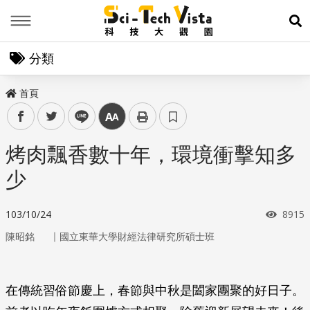
Menu
展
分類
首頁
facebook
twitter
line
中
烤肉飄香數十年，環境衝擊知多
少
瀏覽
103/10/24
8915
｜
陳昭銘
國立東華大學財經法律研究所碩士班
在傳統習俗節慶上，春節與中秋是闔家團聚的好日子。