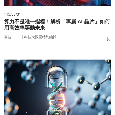
115/03/31
算力不是唯一指標！解析「專屬 AI 晶片」如何
用高效率驅動未來
｜
寒波
科技大觀園特約編輯
儲