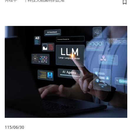
何楷平
科技大觀園特約記者
儲
115/06/30