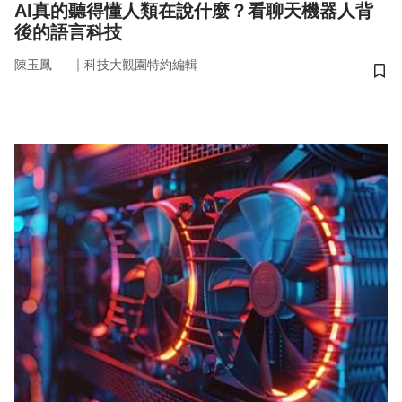
AI真的聽得懂人類在說什麼？看聊天機器人背
後的語言科技
｜
陳玉鳳
科技大觀園特約編輯
儲