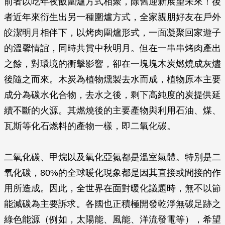
前者以吃年夜飯圍爐方式相聚，除舊迎新展望未來！後
者近年來衍生出另一種圍爐方式，全家親朋好友在戶外
皎潔明月相伴下，以烤肉圍爐形式，一面凝聚回家遊子
的溫馨情誼，同時共賞中秋明月。但在一串串烤肉產出
之餘，對環境的衝擊影響，卻在一塊塊木炭燃燒成灰燼
後隨之而來。木炭為植物燻製去水而成，植物原本主要
成分為碳水化合物，去水之後，剩下高純度的炭提供延
續不斷的火源。其燃燒後的主要產物與利用石油、煤、
瓦斯等化石燃料的產物一樣，即二氧化碳。
二氧化碳、甲烷以及氧化亞氮都是溫室氣體。特別是二
氧化碳，80%的全球暖化現象都是因其直接或間接的作
用所造成。因此，全世界在面對暖化議題時，無不以節
能減碳為主要訴求。各國也正積極開發乾淨無碳足跡之
綠色能源（例如，太陽能、風能、洋流發電等），希望