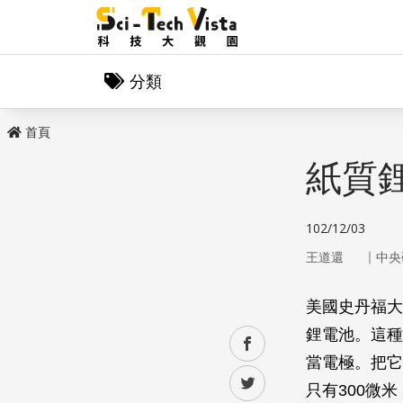
分類
首頁
紙質
102/12/03
｜
王道還
中央
美國史丹福大
鋰電池。這種
facebook
當電極。把它
twitter
只有300微