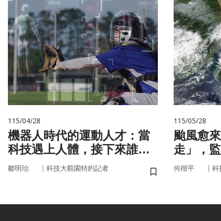
115/04/28
115/05/28
機器人時代的運動人才：當
颱風愈來
科技遇上人體，接下來誰來
走」，監
接手？
防災決策
｜
｜
鄒明珆
科技大觀園特約記者
何楷平
科
儲存書籤