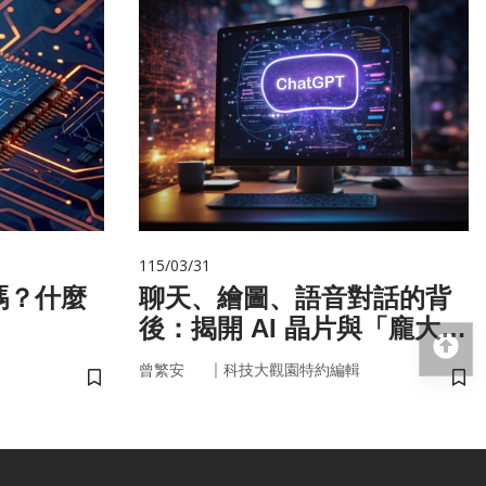
115/03/31
嗎？什麼
聊天、繪圖、語音對話的背
後：揭開 AI 晶片與「龐大算
回
力」的真面目
｜
曾繁安
科技大觀園特約編輯
儲存書籤
儲