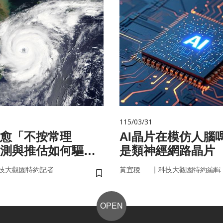
115/03/31
愈「不按常理
AI晶片在模仿人腦
測與推估如何驅動
是類神經網路晶片
？
｜
技大觀園特約記者
黃宜稜
科技大觀園特約編輯
儲存書籤
OPEN