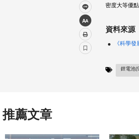
密度大等優點
line
中
資料來源
《科學發展》
鋰電池(9
推薦文章