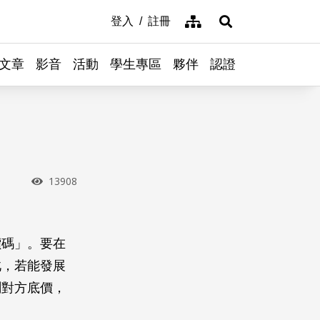
網站導覽
登入
註冊
展開搜尋
文章
影音
活動
學生專區
夥伴
認證
瀏覽次數
13908
價碼」。要在
此，若能發展
測對方底價，