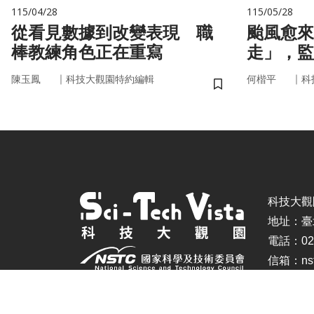
115/04/28
115/05/28
從看見數據到改變表現 職
颱風愈來
棒教練角色正在重寫
走」，監
防災決策
｜
｜
陳玉鳳
科技大觀園特約編輯
何楷平
科
儲存書籤
科技大觀園 ©
地址：臺
電話：02-
信箱：nstc