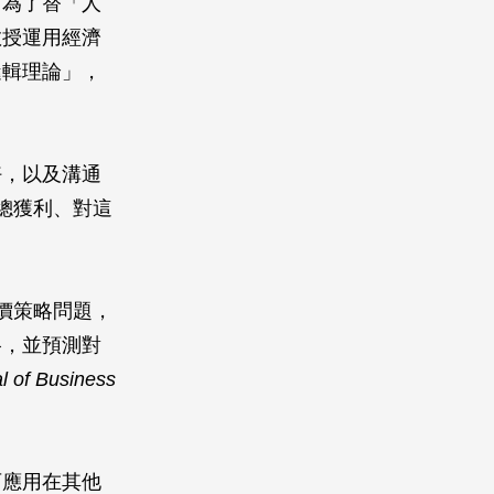
。為了替「人
教授運用經濟
邏輯理論」，
好，以及溝通
總獲利、對這
價策略問題，
格，並預測對
l of Business
可應用在其他