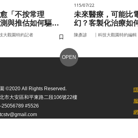
115/07/22
愈「不按常理
未來醫療，可能比
測與推估如何驅動
幻？客製化治療如
？
實世界
｜
技大觀園特約記者
陳彥諺
科技大觀園特約編輯
儲存書籤
OPEN
2020 All Rights Reserved.
北市大安區和平東路二段106號22樓
25056789 #5526
stv@gmail.com