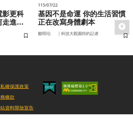
115/07/22
電影更科
基因不是命運 你的生活習慣
何走進真
正在改寫身體劇本
回
｜
鄒明珆
科技大觀園特約記者
儲存書籤
儲
隱私權保護政策
服務條款
網站資料開放宣告