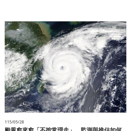
儲
115/05/28
颱風愈來愈「不按常理走」，監測與推估如何