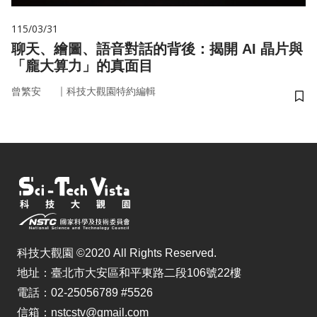
115/03/31
聊天、繪圖、語音對話的背後：揭開 AI 晶片與
「龐大算力」的真面目
｜
曾繁安
科技大觀園特約編輯
儲
科技大觀園 ©2020 All Rights Reserved.
地址：臺北市大安區和平東路二段106號22樓
電話：02-25056789 #5526
信箱：nstcstv@gmail.com