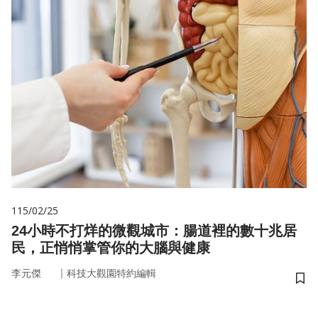
115/02/25
24小時不打烊的微觀城市：腸道裡的數十兆居
民，正悄悄掌管你的大腦與健康
｜
李元傑
科技大觀園特約編輯
儲