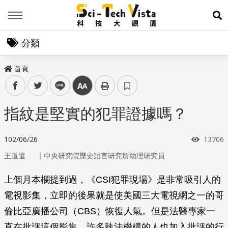
Menu
展
分類
首頁
facebook
twitter
line
中
指紋是堅實的犯罪證據嗎？
瀏覽次
102/06/26
13706
｜
王道還
中央研究院歷史語言研究所助理研究員
上個月本欄提到過，《CSI犯罪現場》是非常吸引人的
電視影集，立即的後果就是使美國三大電視網之一的哥
倫比亞廣播公司（CBS）恢復人氣。但是法醫專家一
直在批評這個影集，許多執法機構的人也加入批評的行