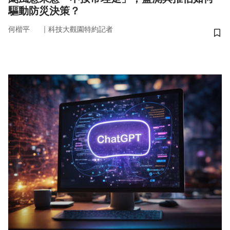
驅動防災決策？
｜
何楷平
科技大觀園特約記者
儲