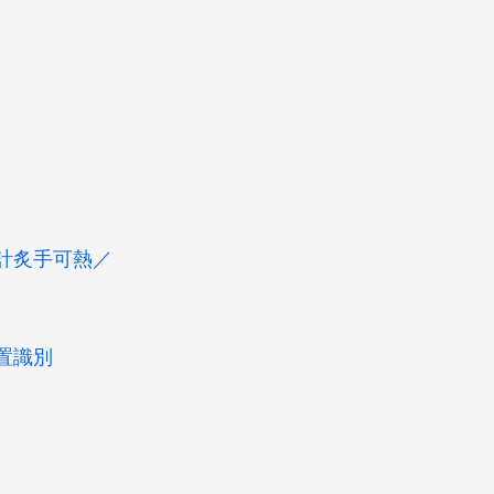
計炙手可熱／
置識別