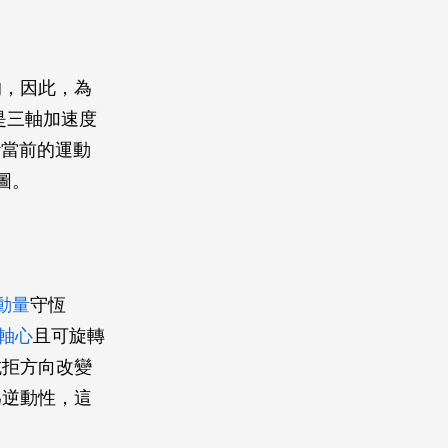
的，因此，為
是三軸加速度
斷當前的運動
圖。
動量
守恆
軸心
且可旋轉
抗拒方向改變
為逆動性，這