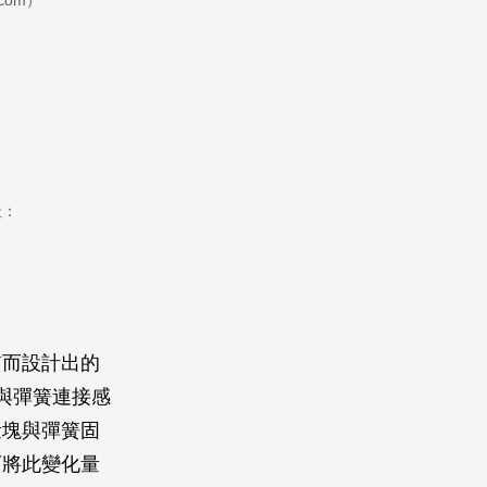
com）
址：
質而設計出的
與彈簧連接感
量塊與彈簧固
可將此變化量