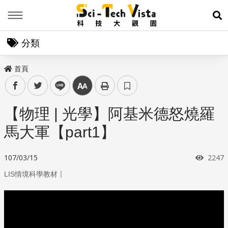
Menu
展
分類
首頁
facebook
twitter
line
中
【物理 | 光學】阿基米德怒燒羅
馬大軍【part1】
瀏覽
107/03/15
2247
｜
LIS情境科學教材