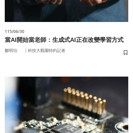
115/06/30
當AI開始當老師：生成式AI正在改變學習方式
｜
鄒明珆
科技大觀園特約記者
儲