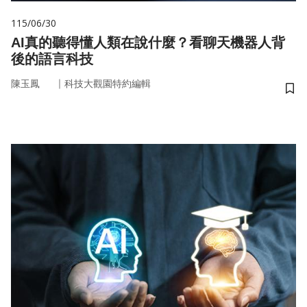
115/06/30
AI真的聽得懂人類在說什麼？看聊天機器人背
後的語言科技
｜
陳玉鳳
科技大觀園特約編輯
儲