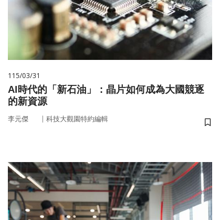
115/03/31
AI時代的「新石油」：晶片如何成為大國競逐
的新資源
｜
李元傑
科技大觀園特約編輯
儲