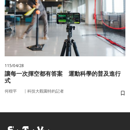
115/04/28
讓每一次揮空都有答案 運動科學的普及進行
式
｜
何楷平
科技大觀園特約記者
儲