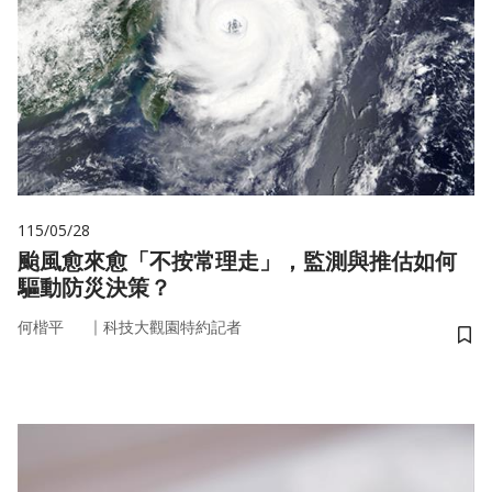
115/05/28
颱風愈來愈「不按常理走」，監測與推估如何
驅動防災決策？
｜
何楷平
科技大觀園特約記者
儲