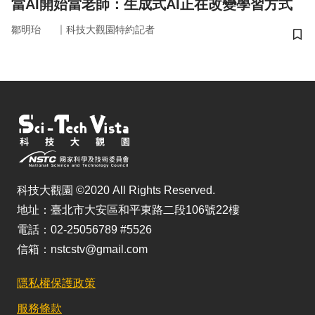
當AI開始當老師：生成式AI正在改變學習方式
｜
鄒明珆
科技大觀園特約記者
儲
科技大觀園 ©2020 All Rights Reserved.
地址：臺北市大安區和平東路二段106號22樓
電話：02-25056789 #5526
信箱：nstcstv@gmail.com
隱私權保護政策
服務條款