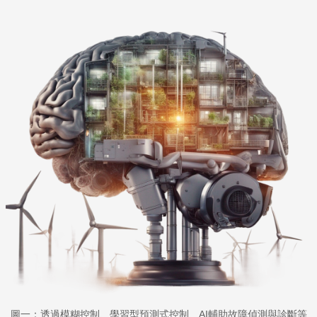
圖一：透過模糊控制、學習型預測式控制、AI輔助故障偵測與診斷等