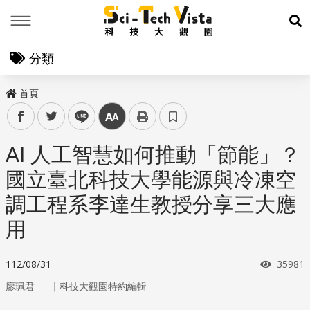
Menu
展
分類
首頁
facebook
twitter
line
中
AI 人工智慧如何推動「節能」？
國立臺北科技大學能源與冷凍空
調工程系李達生教授分享三大應
用
瀏覽次
112/08/31
35981
｜
廖珮君
科技大觀園特約編輯