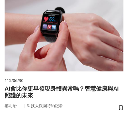
115/06/30
AI會比你更早發現身體異常嗎？智慧健康與AI
照護的未來
｜
鄒明珆
科技大觀園特約記者
儲