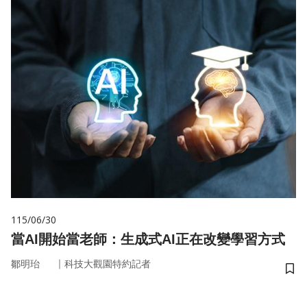
115/06/30
當AI開始當老師：生成式AI正在改變學習方式
｜
鄒明珆
科技大觀園特約記者
儲