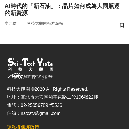
AI時代的「新石油」：晶片如何成為大國競逐
的新資源
｜
李元傑
科技大觀園特約編輯
儲
科技大觀園 ©2020 All Rights Reserved.
地址：臺北市大安區和平東路二段106號22樓
電話：02-25056789 #5526
信箱：nstcstv@gmail.com
隱私權保護政策