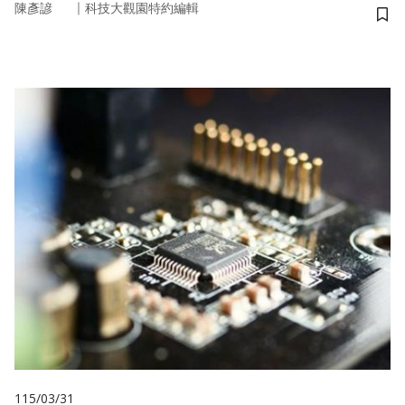
｜
陳彥諺
科技大觀園特約編輯
儲
115/03/31