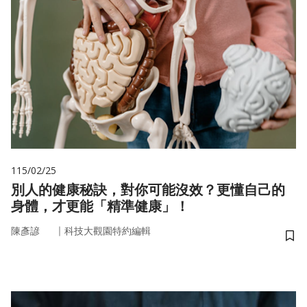
115/02/25
別人的健康秘訣，對你可能沒效？更懂自己的
身體，才更能「精準健康」！
｜
陳彥諺
科技大觀園特約編輯
儲