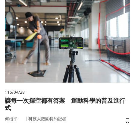
115/04/28
讓每一次揮空都有答案 運動科學的普及進行
式
｜
何楷平
科技大觀園特約記者
儲