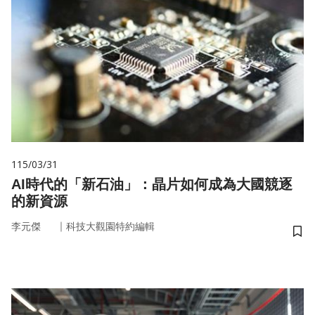
115/03/31
AI時代的「新石油」：晶片如何成為大國競逐
的新資源
｜
李元傑
科技大觀園特約編輯
儲