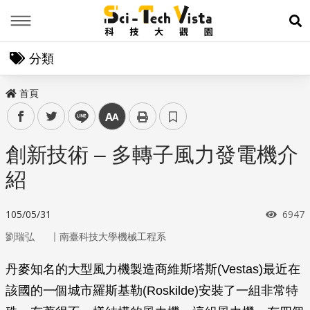
Menu
展
分類
首頁
facebook
twitter
line
中
創新技術 – 多轉子風力發電機介
紹
瀏覽
105/05/31
6947
｜
劉瑞弘
南臺科技大學機械工程系
丹麥知名的大型風力機製造商維斯塔斯(Vestas)最近在
該國的一個城市羅斯基勒(Roskilde)安裝了一組非常特