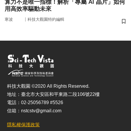
算力不是唯一指標！解析「專屬 AI 晶片」如何
用高效率驅動未來
｜
寒波
科技大觀園特約編輯
儲
科技大觀園 ©2020 All Rights Reserved.
地址：臺北市大安區和平東路二段106號22樓
電話：02-25056789 #5526
信箱：nstcstv@gmail.com
隱私權保護政策