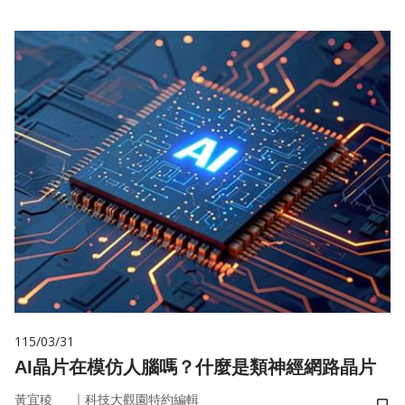
115/03/31
AI晶片在模仿人腦嗎？什麼是類神經網路晶片
｜
黃宜稜
科技大觀園特約編輯