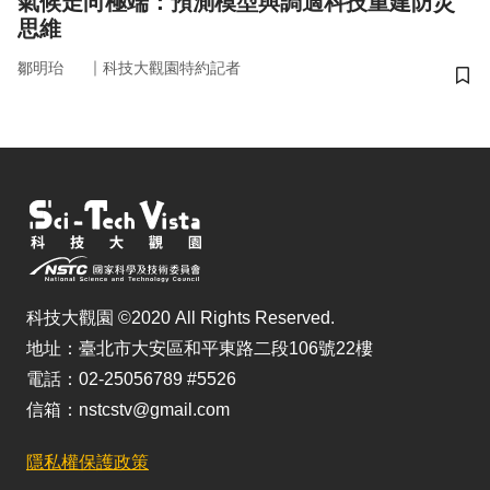
氣候走向極端：預測模型與調適科技重建防災
思維
｜
鄒明珆
科技大觀園特約記者
儲
科技大觀園 ©2020 All Rights Reserved.
地址：臺北市大安區和平東路二段106號22樓
電話：02-25056789 #5526
信箱：nstcstv@gmail.com
隱私權保護政策