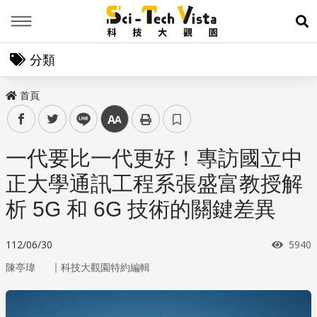
Menu
展
分類
首頁
facebook
twitter
line
中
一代要比一代更好！專訪國立中
正大學通訊工程系張盛富教授解
析 5G 和 6G 技術的關鍵差異
瀏覽
112/06/30
5940
｜
陳亭瑋
科技大觀園特約編輯