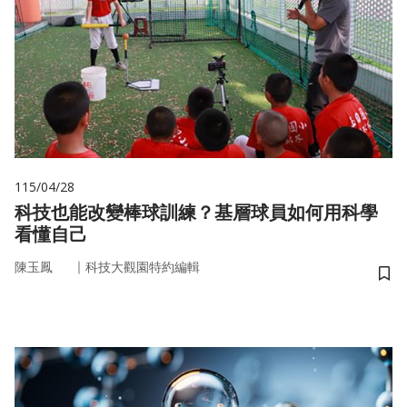
115/04/28
科技也能改變棒球訓練？基層球員如何用科學
看懂自己
｜
陳玉鳳
科技大觀園特約編輯
儲