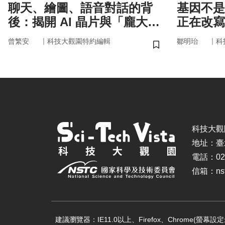
聊天、繪圖、語音對話的背
基因不是命運 你
後：揭開 AI 晶片與「龐大算
正在改寫
力」的真面目
｜
｜
曾繁安
科技大觀園特約編輯
鄒明珆
科
儲存書籤
科技大觀園 ©
地址：臺
電話：02-
信箱：nstc
建議瀏覽器：IE11.0以上、Firefox、Chrome(螢幕設