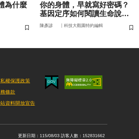
你的身體，早就寫好密碼？
基因定序如何閱讀生命說明
書
｜
陳彥諺
科技大觀園特約編輯
儲存書籤
儲
隱私權保護政策
服務條款
網站資料開放宣告
更新日期：115/08/03 訪客人數：152831662