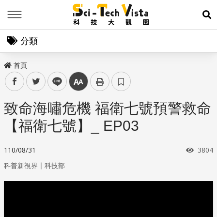
Menu
展
分類
首頁
facebook
twitter
line
中
致命海嘯危機 福衛七號預警救命
【福衛七號】_ EP03
瀏覽
110/08/31
3804
｜
科普新視界
科技部