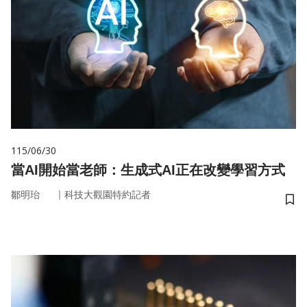
115/06/30
當AI開始當老師：生成式AI正在改變學習方式
｜
鄒明珆
科技大觀園特約記者
儲