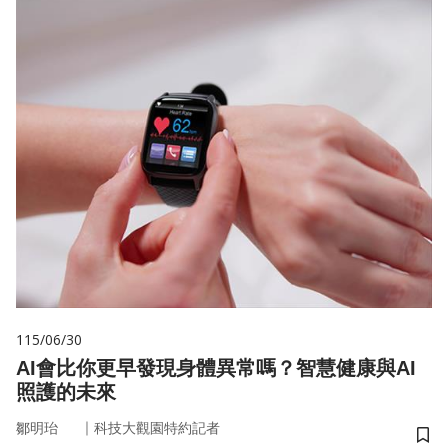
115/06/30
AI會比你更早發現身體異常嗎？智慧健康與AI
照護的未來
｜
鄒明珆
科技大觀園特約記者
儲