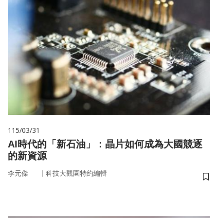
115/03/31
AI時代的「新石油」：晶片如何成為大國競逐
的新資源
｜
李元傑
科技大觀園特約編輯
儲