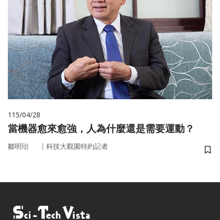
115/04/28
當機器愈來愈強，人為什麼還是需要運動？
｜
鄒明珆
科技大觀園特約記者
儲