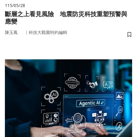
115/05/28
斷層之上看見風險 地震防災科技重塑預警與
應變
｜
陳玉鳳
科技大觀園特約編輯
儲