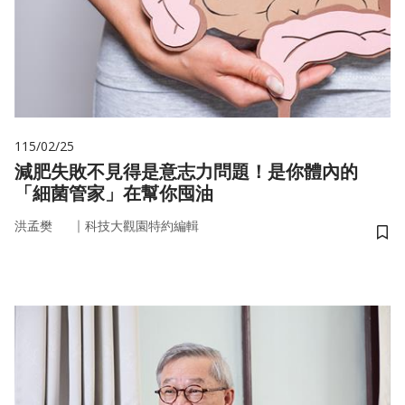
115/02/25
減肥失敗不見得是意志力問題！是你體內的
「細菌管家」在幫你囤油
｜
洪孟樊
科技大觀園特約編輯
儲