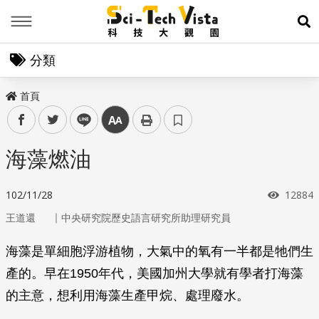
Menu
展
分類
首頁
facebook
twitter
line
中
海藻燃油
瀏覽次
102/11/28
12884
｜
王道還
中央研究院歷史語言研究所助理研究員
海藻是單細胞浮游植物，大氣中的氧有一半都是牠們生
產的。早在1950年代，美國加州大學就有學者打海藻
的主意，想利用海藻生產甲烷、處理廢水。