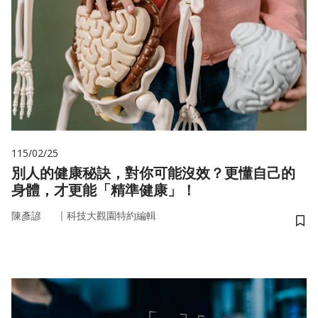
115/02/25
別人的健康秘訣，對你可能沒效？更懂自己的
身體，才更能「精準健康」！
｜
陳彥諺
科技大觀園特約編輯
儲