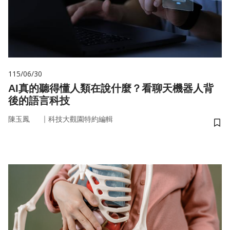
115/06/30
AI真的聽得懂人類在說什麼？看聊天機器人背
後的語言科技
｜
陳玉鳳
科技大觀園特約編輯
儲