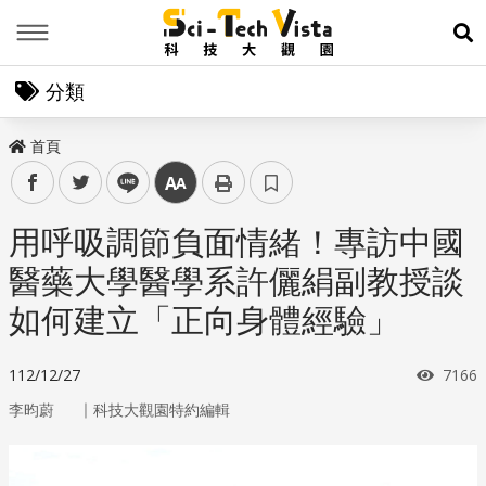
Menu
展
分類
首頁
facebook
twitter
line
中
用呼吸調節負面情緒！專訪中國
醫藥大學醫學系許儷絹副教授談
如何建立「正向身體經驗」
瀏覽
112/12/27
7166
｜
李昀蔚
科技大觀園特約編輯