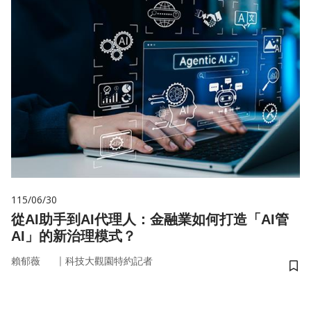
115/06/30
從AI助手到AI代理人：金融業如何打造「AI管
AI」的新治理模式？
｜
賴郁薇
科技大觀園特約記者
儲