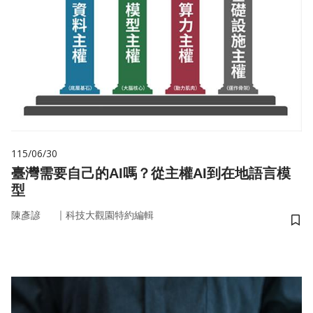
115/06/30
臺灣需要自己的AI嗎？從主權AI到在地語言模
型
｜
陳彥諺
科技大觀園特約編輯
儲