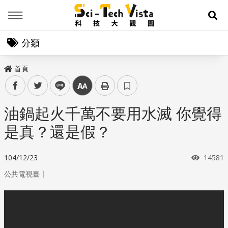
Menu
展
分類
首頁
facebook
twitter
line
中
油鍋起火千萬不要用水滅 你覺得
是真？還是假？
瀏覽次
104/12/23
14581
｜
公共電視臺