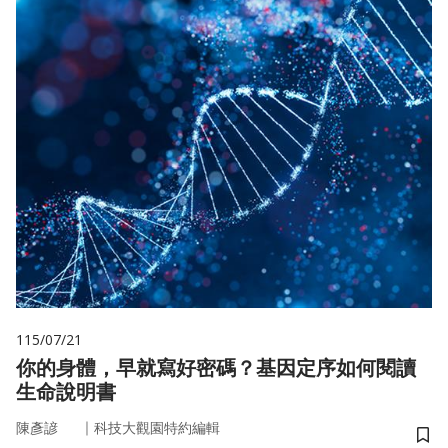
115/07/21
你的身體，早就寫好密碼？基因定序如何閱讀
生命說明書
｜
陳彥諺
科技大觀園特約編輯
儲