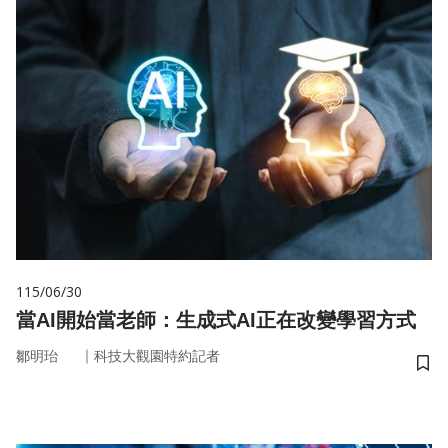
115/06/30
當AI開始當老師：生成式AI正在改變學習方式
｜
鄒明珆
科技大觀園特約記者
儲