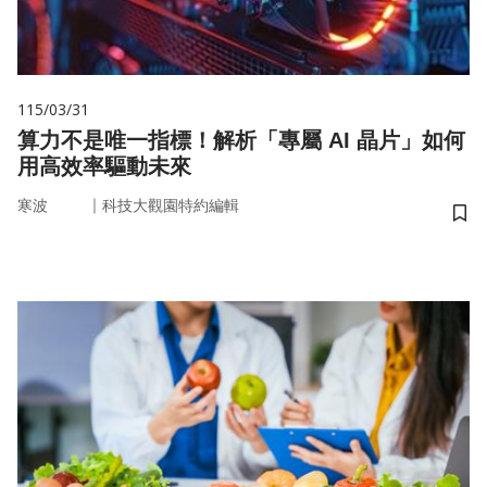
115/03/31
算力不是唯一指標！解析「專屬 AI 晶片」如何
用高效率驅動未來
｜
寒波
科技大觀園特約編輯
儲