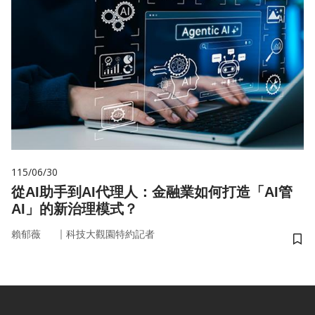
115/06/30
從AI助手到AI代理人：金融業如何打造「AI管
AI」的新治理模式？
｜
賴郁薇
科技大觀園特約記者
儲