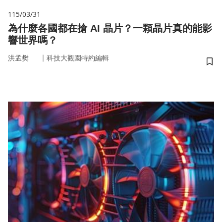
115/03/31
為什麼各國都在搶 AI 晶片？一顆晶片真的能影
響世界嗎？
｜
洪孟樊
科技大觀園特約編輯
儲