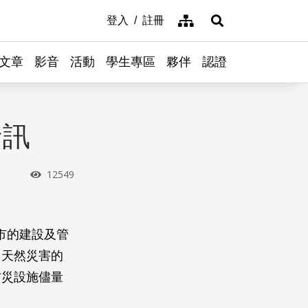
網站導覽
登入
註冊
展開搜尋
文章
影音
活動
學生專區
夥伴
認證
資訊
瀏覽次數
12549
城市的建設及管
了天然災害的
防災設施儘量